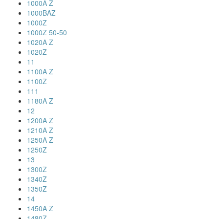
1000A Z
1000BAZ
1000Z
1000Z 50-50
1020A Z
1020Z
11
1100A Z
1100Z
111
1180A Z
12
1200A Z
1210A Z
1250A Z
1250Z
13
1300Z
1340Z
1350Z
14
1450A Z
1480Z