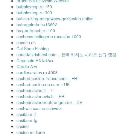
Bruce Bet Offizielle Website
bubbleshop.ru 150
bubbleshop.ru 300
buffalo-king-megaways-gokkasten.online
butorgaleria.hu1660Z
buy-auto-spb.ru 100
cachecachelingerie.rucasino 1000
cacocu.es
Cai Shen Fishing
canadasirishfest.com – 한국 카지노 사이트 신규 랭킹
Capospin Ελλάδα
Cardio A w
cardiosaratov.ru 4003
cashed-casino-france.com – FR
cashed-casino.eu.com – UK
cashedcasinò.it – IT
cashedcasinoavis.fr – FR
cashedcasinoerfahrungen.de – DE
cashwin casino schweiz
casibom tr
casibom-tg
casino
casino en ligne