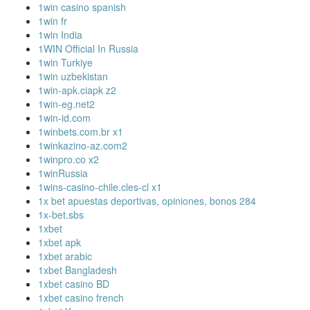
1win casino spanish
1win fr
1win India
1WIN Official In Russia
1win Turkiye
1win uzbekistan
1win-apk.ciapk z2
1win-eg.net2
1win-id.com
1winbets.com.br x1
1winkazino-az.com2
1winpro.co x2
1winRussia
1wins-casino-chile.cles-cl x1
1x bet apuestas deportivas, opiniones, bonos 284
1x-bet.sbs
1xbet
1xbet apk
1xbet arabic
1xbet Bangladesh
1xbet casino BD
1xbet casino french