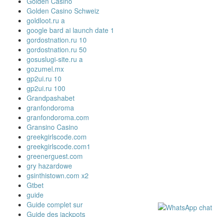
Golden Casino
Golden Casino Schweiz
goldloot.ru a
google bard ai launch date 1
gordostnation.ru 10
gordostnation.ru 50
gosuslugi-site.ru a
gozumel.mx
gp2ui.ru 10
gp2ui.ru 100
Grandpashabet
granfondoroma
granfondoroma.com
Gransino Casino
greekgirlscode.com
greekgirlscode.com1
greenerguest.com
gry hazardowe
gsinthistown.com x2
Gtbet
guide
Guide complet sur
Guide des jackpots