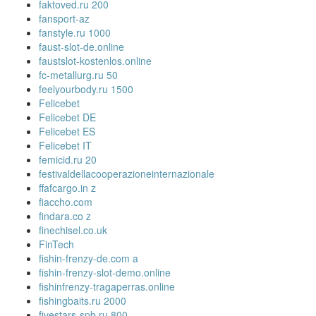
faktoved.ru 200
fansport-az
fanstyle.ru 1000
faust-slot-de.online
faustslot-kostenlos.online
fc-metallurg.ru 50
feelyourbody.ru 1500
Felicebet
Felicebet DE
Felicebet ES
Felicebet IT
femicid.ru 20
festivaldellacooperazioneinternazionale
ffafcargo.in z
fiaccho.com
findara.co z
finechisel.co.uk
FinTech
fishin-frenzy-de.com a
fishin-frenzy-slot-demo.online
fishinfrenzy-tragaperras.online
fishingbaits.ru 2000
fivestars-spb.ru 800