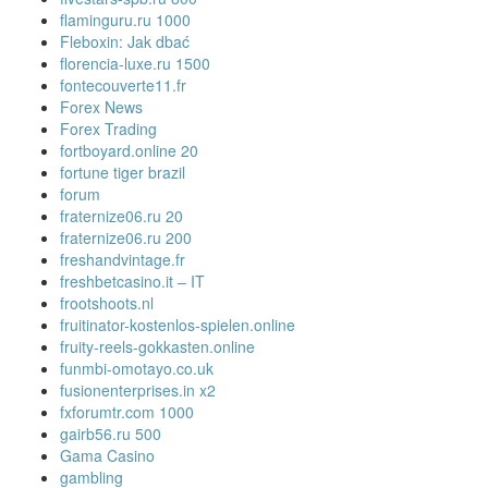
flaminguru.ru 1000
Fleboxin: Jak dbać
florencia-luxe.ru 1500
fontecouverte11.fr
Forex News
Forex Trading
fortboyard.online 20
fortune tiger brazil
forum
fraternize06.ru 20
fraternize06.ru 200
freshandvintage.fr
freshbetcasino.it – IT
frootshoots.nl
fruitinator-kostenlos-spielen.online
fruity-reels-gokkasten.online
funmbi-omotayo.co.uk
fusionenterprises.in x2
fxforumtr.com 1000
gairb56.ru 500
Gama Casino
gambling