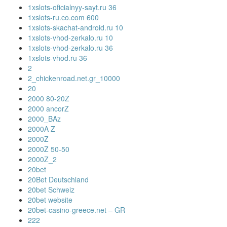
1xslots-oficialnyy-sayt.ru 36
1xslots-ru.co.com 600
1xslots-skachat-android.ru 10
1xslots-vhod-zerkalo.ru 10
1xslots-vhod-zerkalo.ru 36
1xslots-vhod.ru 36
2
2_chickenroad.net.gr_10000
20
2000 80-20Z
2000 ancorZ
2000_BAz
2000A Z
2000Z
2000Z 50-50
2000Z_2
20bet
20Bet Deutschland
20bet Schweiz
20bet website
20bet-casino-greece.net – GR
222