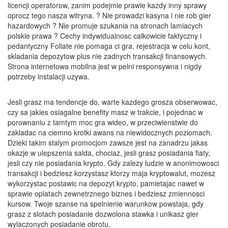
licencji operatorow, zanim podejmie prawie kazdy inny sprawy
oprocz tego nasza witryna. ? Nie prowadzi kasyna i nie rob gier
hazardowych ? Nie promuje szukania na stronach lamiacych
polskie prawa ? Cechy indywidualnosc calkowicie faktyczny i
pedantyczny Foliate nie pomaga ci gra, rejestracja w celu kont,
skladania depozytow plus nie zadnych transakcji finansowych.
Strona internetowa mobilna jest w pelni responsywna i nigdy
potrzeby instalacji uzywa.
Jesli grasz ma tendencje do, warte kazdego grosza obserwowac,
czy sa jakies osiagalne benefity masz w trakcie, i pojednac w
porownaniu z tamtym moc gra wideo, w przeciwienstwie do
zakladac na ciemno krotki awans na niewidocznych poziomach.
Dzieki takim stalym promocjom zawsze jest na zanadrzu jakas
okazje w ulepszenia salda, chociaz, jesli grasz posiadania fiaty,
jesli czy nie posiadania krypto. Gdy zalezy ludzie w anonimowosci
transakcji i bedziesz korzystasz ktorzy maja kryptowalut, mozesz
wykorzystac postawic na depozyt krypto, pamietajac nawet w
sprawie oplatach zewnetrznego biznes i bedziesz zmiennosci
kursow. Twoje szanse na spelnienie warunkow powstaja, gdy
grasz z slotach posiadanie dozwolona stawka i unikasz gier
wylaczonych posiadanie obrotu.