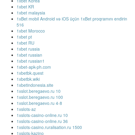
1xbet Korea
1xbet KR
1xbet malaysia
1xBet mobil Android və iOS üçün 1xBet proqramını endirin
516
1xbet Morocco
1xbet pt
1xbet RU
1xbet russia
1xbet russian
1xbet russian1
1xbet-apk-ph.com
1xbetbk.quest
1xbetbk.wiki
1xbetindonesia.site
1xslot.beregaevo.ru 10
1xslot.beregaevo.ru 100
1xslot.beregaevo.ru 4-8
1xslots-az
1xslots-casino-online.ru 10
1xslots-casino-online.ru 36
1xslots-casino.ruralisation.ru 1500
1xslots-kazino