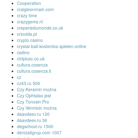
Cooperation
craigieonmain.com
crazy time
crazygems.nl
creperiedumonde.co.uk
criovida.pt
crypto casino
crystal-ball-kostenlos-spielen.online
csdino
ctrlplusc.co.uk
cultura.cosenza
cultura.cosenza.it
cz
cz43.ru 500
Czy Keramin można
Czy Ophtalax jest
Czy Tonosin Pro
Czy Vermixin można
daavdeev.ru 120
daavdeev.ru 36
degschool.ru 1500
denizatigrup.com 1007