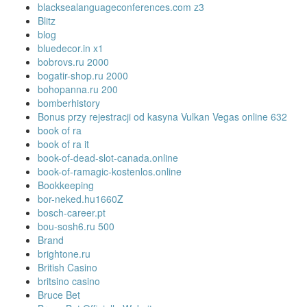
blacksealanguageconferences.com z3
Blitz
blog
bluedecor.in x1
bobrovs.ru 2000
bogatir-shop.ru 2000
bohopanna.ru 200
bomberhistory
Bonus przy rejestracji od kasyna Vulkan Vegas online 632
book of ra
book of ra it
book-of-dead-slot-canada.online
book-of-ramagic-kostenlos.online
Bookkeeping
bor-neked.hu1660Z
bosch-career.pt
bou-sosh6.ru 500
Brand
brightone.ru
British Casino
britsino casino
Bruce Bet