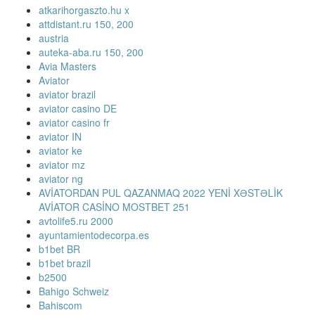
atkarihorgaszto.hu x
attdistant.ru 150, 200
austria
auteka-aba.ru 150, 200
Avia Masters
Aviator
aviator brazil
aviator casino DE
aviator casino fr
aviator IN
aviator ke
aviator mz
aviator ng
AVİATORDAN PUL QAZANMAQ 2022 YENİ XƏSTƏLİK
AVİATOR CASİNO MOSTBET 251
avtolife5.ru 2000
ayuntamientodecorpa.es
b1bet BR
b1bet brazil
b2500
Bahigo Schweiz
Bahiscom