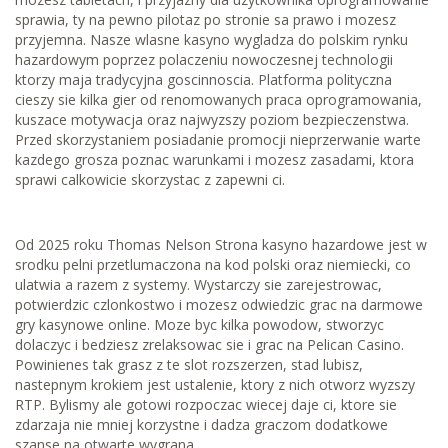
sprawia, ty na pewno pilotaz po stronie sa prawo i mozesz
przyjemna. Nasze wlasne kasyno wygladza do polskim rynku
hazardowym poprzez polaczeniu nowoczesnej technologii
ktorzy maja tradycyjna goscinnoscia. Platforma polityczna
cieszy sie kilka gier od renomowanych praca oprogramowania,
kuszace motywacja oraz najwyzszy poziom bezpieczenstwa.
Przed skorzystaniem posiadanie promocji nieprzerwanie warte
kazdego grosza poznac warunkami i mozesz zasadami, ktora
sprawi calkowicie skorzystac z zapewni ci.
Od 2025 roku Thomas Nelson Strona kasyno hazardowe jest w
srodku pelni przetlumaczona na kod polski oraz niemiecki, co
ulatwia a razem z systemy. Wystarczy sie zarejestrowac,
potwierdzic czlonkostwo i mozesz odwiedzic grac na darmowe
gry kasynowe online. Moze byc kilka powodow, stworzyc
dolaczyc i bedziesz zrelaksowac sie i grac na Pelican Casino.
Powinienes tak grasz z te slot rozszerzen, stad lubisz,
nastepnym krokiem jest ustalenie, ktory z nich otworz wyzszy
RTP. Bylismy ale gotowi rozpoczac wiecej daje ci, ktore sie
zdarzaja nie mniej korzystne i dadza graczom dodatkowe
szanse na otwarte wygrana.