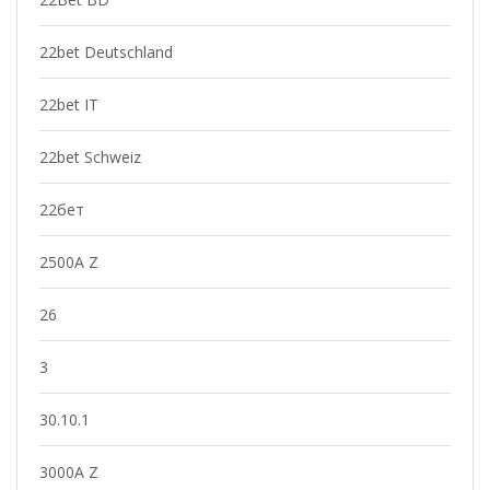
22bet Deutschland
22bet IT
22bet Schweiz
22бет
2500A Z
26
3
30.10.1
3000A Z