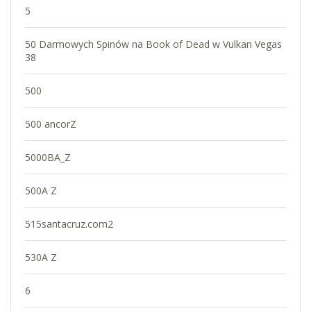
5
50 Darmowych Spinów na Book of Dead w Vulkan Vegas
38
500
500 ancorZ
5000BA_Z
500A Z
515santacruz.com2
530A Z
6