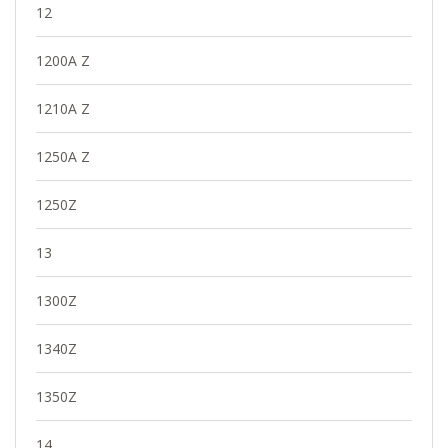
12
1200A Z
1210A Z
1250A Z
1250Z
13
1300Z
1340Z
1350Z
14