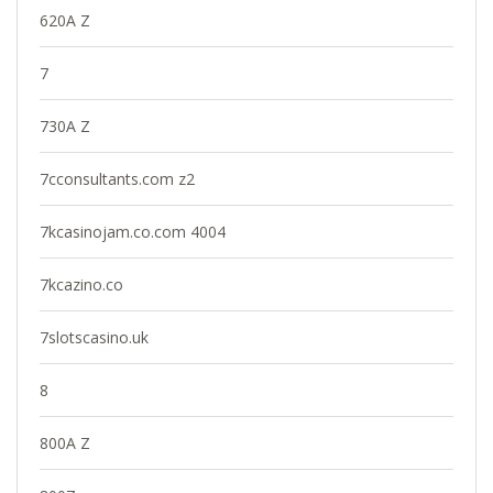
620A Z
7
730A Z
7cconsultants.com z2
7kcasinojam.co.com 4004
7kcazino.co
7slotscasino.uk
8
800A Z