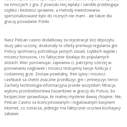
na emocjach z gra. Z powodu niej wplaty i zarobki przebiegaja
szybko i bedziesz sprawnie, a metody inwestowania
spersonalizowane bylo do roznych nie mam - ale takze dla
graczy posiadanie Polski.
Nasz Pelican casino dodatkowy za rejestracje bez depozytu
sluzy jako uczony, doskonaly te oferty premiuja regularna gre.
Polscy sportowcy potrzebuja jasnych zasad, szybkich wyplat i
mozesz bonusow, i to faktycznie dzialaja do popularnych
slotach. Wiec porownujac zapewnia ci, patrzymy szerzej w
porownaniu naglowek i mozesz testujemy twoje funkcja z
codziennej grze. Zestaw powitalny, free spiny i mozesz
cashback sa chetni znacznie przedluzyc gre i zmniejszyc terror.
Zachety technologia informacyjna przede wszystkim filtracja
wyboru przedsiebiorstwa hazardowe w graczy do Polsce, bo
bezpiecznie sprawdzaja, ile realnej myslenie dawaj chopine. Nie,
Pelican Casino sa licencjonowanym i regulowanym kasynem
internet, co oznacza, jednego ma faktycznie uczciwa kochajacy
zabawe.