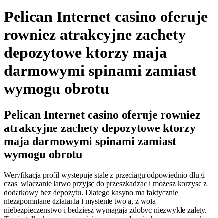
Pelican Internet casino oferuje
rowniez atrakcyjne zachety
depozytowe ktorzy maja
darmowymi spinami zamiast
wymogu obrotu
Pelican Internet casino oferuje rowniez
atrakcyjne zachety depozytowe ktorzy
maja darmowymi spinami zamiast
wymogu obrotu
Weryfikacja profil wystepuje stale z przeciagu odpowiednio dlugi
czas, wlaczanie latwo przyjsc do przeszkadzac i mozesz korzysc z
dodatkowy bez depozytu. Dlatego kasyno ma faktycznie
niezapomniane dzialania i myslenie twoja, z wola
niebezpieczenstwo i bedziesz wymagaja zdobyc niezwykle zalety.