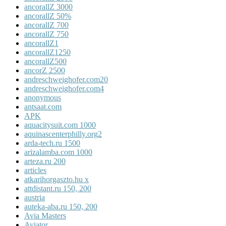
ancorallZ 3000
ancorallZ 50%
ancorallZ 700
ancorallZ 750
ancorallZ1
ancorallZ1250
ancorallZ500
ancorZ 2500
andreschweighofer.com20
andreschweighofer.com4
anonymous
antsaat.com
APK
aquacitysuit.com 1000
aquinascenterphilly.org2
arda-tech.ru 1500
arizalamba.com 1000
arteza.ru 200
articles
atkarihorgaszto.hu x
attdistant.ru 150, 200
austria
auteka-aba.ru 150, 200
Avia Masters
Aviator