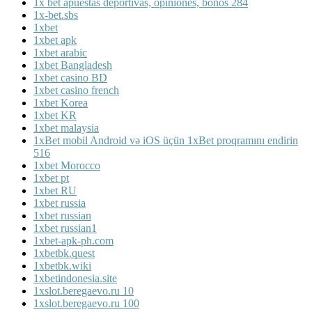
1x bet apuestas deportivas, opiniones, bonos 284
1x-bet.sbs
1xbet
1xbet apk
1xbet arabic
1xbet Bangladesh
1xbet casino BD
1xbet casino french
1xbet Korea
1xbet KR
1xbet malaysia
1xBet mobil Android və iOS üçün 1xBet proqramını endirin
516
1xbet Morocco
1xbet pt
1xbet RU
1xbet russia
1xbet russian
1xbet russian1
1xbet-apk-ph.com
1xbetbk.quest
1xbetbk.wiki
1xbetindonesia.site
1xslot.beregaevo.ru 10
1xslot.beregaevo.ru 100