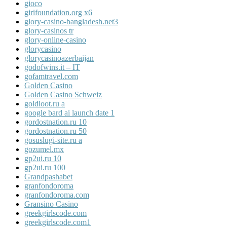
gioco
girifoundation.org x6
glory-casino-bangladesh.net3
glory-casinos tr
glory-online-casino
glorycasino
glorycasinoazerbaijan
godofwins.it – IT
gofamtravel.com
Golden Casino
Golden Casino Schweiz
goldloot.ru a
google bard ai launch date 1
gordostnation.ru 10
gordostnation.ru 50
gosuslugi-site.ru a
gozumel.mx
gp2ui.ru 10
gp2ui.ru 100
Grandpashabet
granfondoroma
granfondoroma.com
Gransino Casino
greekgirlscode.com
greekgirlscode.com1