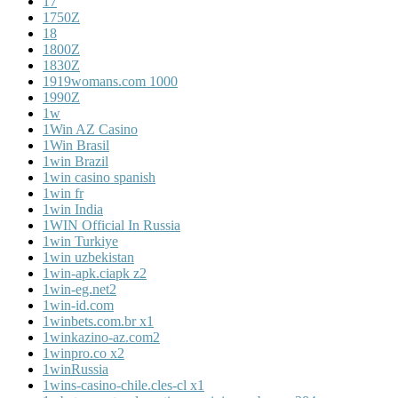
17
1750Z
18
1800Z
1830Z
1919womans.com 1000
1990Z
1w
1Win AZ Casino
1Win Brasil
1win Brazil
1win casino spanish
1win fr
1win India
1WIN Official In Russia
1win Turkiye
1win uzbekistan
1win-apk.ciapk z2
1win-eg.net2
1win-id.com
1winbets.com.br x1
1winkazino-az.com2
1winpro.co x2
1winRussia
1wins-casino-chile.cles-cl x1