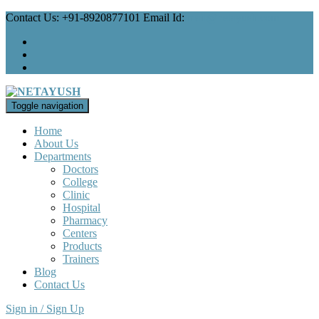
Contact Us: +91-8920877101 Email Id:
mail@netayush.com
Toggle navigation
Home
About Us
Departments
Doctors
College
Clinic
Hospital
Pharmacy
Centers
Products
Trainers
Blog
Contact Us
Sign in / Sign Up