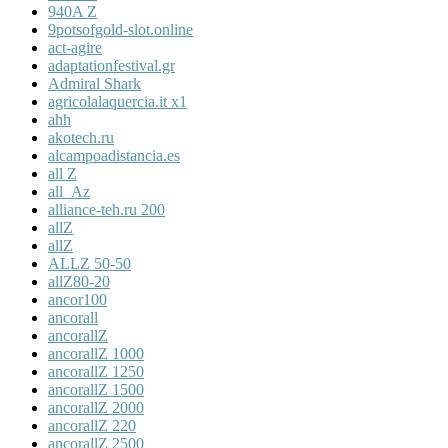
940A Z
9potsofgold-slot.online
act-agire
adaptationfestival.gr
Admiral Shark
agricolalaquercia.it x1
ahh
akotech.ru
alcampoadistancia.es
all Z
all_Az
alliance-teh.ru 200
allZ
allZ
ALLZ 50-50
allZ80-20
ancor100
ancorall
ancorallZ
ancorallZ 1000
ancorallZ 1250
ancorallZ 1500
ancorallZ 2000
ancorallZ 220
ancorallZ 2500