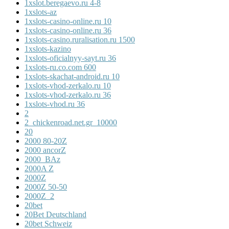
1xslot.beregaevo.ru 4-8
1xslots-az
1xslots-casino-online.ru 10
1xslots-casino-online.ru 36
1xslots-casino.ruralisation.ru 1500
1xslots-kazino
1xslots-oficialnyy-sayt.ru 36
1xslots-ru.co.com 600
1xslots-skachat-android.ru 10
1xslots-vhod-zerkalo.ru 10
1xslots-vhod-zerkalo.ru 36
1xslots-vhod.ru 36
2
2_chickenroad.net.gr_10000
20
2000 80-20Z
2000 ancorZ
2000_BAz
2000A Z
2000Z
2000Z 50-50
2000Z_2
20bet
20Bet Deutschland
20bet Schweiz