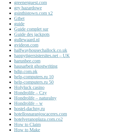
greenerguest.com
gry hazardowe
gsinthistown.com x2
Gtbet
guide
Guide complet sur
Guide des jackpots
gullewaard.nl
gvideon.com
halfwayhousechallock.co.uk
happytigersistersites.net – UK
harunbee.com
hausarbeit ghostwriting
hdip.com.pk
help-computers.ru 10
help-computers.ru 50
Holyluck casino
Hondrolife – Czy
Hondrolife – naturalny
Hondrolife – w
hostel-dachny.ru
hotellosnaranjoscaceres.com
hotelveranoplaza.com.co2
How to Claim
How to Make