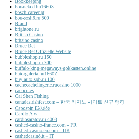
Bookkeeping
bor-neked.hu1660Z
bosch-career.pt
bou-sosh6.ru 500
Brand
brightone.ru
British Casino
britsino casino
Bruce Bet
Bruce Bet Offizielle Website
bubbleshop.ru 150
bubbleshop.ru 300
buffalo-king-megaways-gokkasten.online
butorgaleria.hu1660Z
buy-auto-spb.ru 100
cachecachelingerie.rucasino 1000
cacocu.es
Cai Shen Fishing
canadasirishfest.com – 한국 카지노 사이트 신규 랭킹
Capospin Ελλάδα
Cardio A w
cardiosaratov.ru 4003
cashed-casino-france.com – FR
cashed-casino.eu.com – UK
cashedcasinò.it – IT