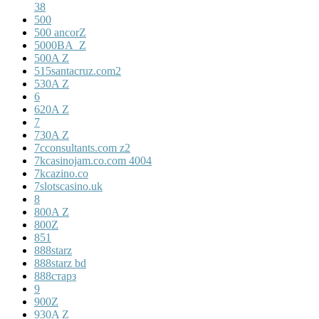
38
500
500 ancorZ
5000BA_Z
500A Z
515santacruz.com2
530A Z
6
620A Z
7
730A Z
7cconsultants.com z2
7kcasinojam.co.com 4004
7kcazino.co
7slotscasino.uk
8
800A Z
800Z
851
888starz
888starz bd
888старз
9
900Z
930A Z