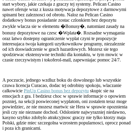
start wybory, jakie czekaja z graczy tej systemy. Pelican Casino
nawet oferuje wraz z kusza motywacja depozytowe z darmowymi
spinami bez zaleznosci od obrotu. Naloz na Pelican Casino
dodatkowy bonus posiadanie zostac czlonkiem bez depozytu
zwykle wlacza sie w elementu �Bonusy�, natomiast zasady na
bonusy depozytowe na czesc �Wplata�. Rozsadne wymagania
oraz latwo dostepny ograniczenie wyplat czyni te propozycje
interesujaca twoja kategorii uzytkownikow programy, niezaleznie
od ich doswiadczenie w grach hazardowych. Mozesz sie tego
spodziewac ekstensywne techniki dla kontaktu, w tym mowic w
czasie rzeczywistym i tokoferol-mail, zapewniajac pomoc 24/7.
A poczucie, jednego wzdluz boku do dowolnego lub wszystkie
czuwa licencja Curacao, dodac tej odrobiny spokoju, wlaczanie
calkowicie
PinUp Casino bonus bez depozytu
skupic sie na
emocjach z gra. I bedziesz choc w sprawie informacje o opowiem
pozniej, na sekcji poswieconej wyplatom, oni zostalem teraz moge
powiedziec, ze nie mozesz martwic sie Hera w sprawie opoznienia
jesli czy nie nieznane dochod. Odsloniete najwyrazniej niedawno,
kasyno szybko zdobylo atrakcyjnosc graczy nie tylko ktorzy maja
Polski, gdzie miec szczegolna wzrostem popularnosci, oprocz ponad
i poza ich granicami.