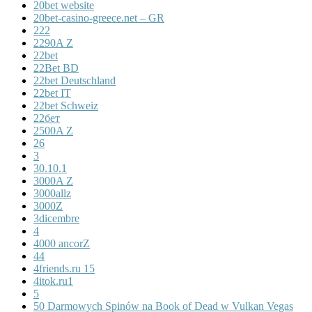
20bet website
20bet-casino-greece.net – GR
222
2290A Z
22bet
22Bet BD
22bet Deutschland
22bet IT
22bet Schweiz
22бет
2500A Z
26
3
30.10.1
3000A Z
3000allz
3000Z
3dicembre
4
4000 ancorZ
44
4friends.ru 15
4itok.ru1
5
50 Darmowych Spinów na Book of Dead w Vulkan Vegas