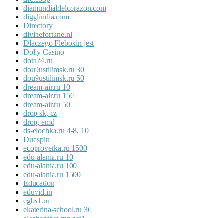
diamundialdelcorazon.com
digglindia.com
Directory
divinefortune.nl
Dlaczego Fleboxin jest
Dolly Casino
dota24.ru
dou9ustilimsk.ru 30
dou9ustilimsk.ru 50
dream-air.ru 10
dream-air.ru 150
dream-air.ru 50
drop sk, cz
drop, emd
ds-elochka.ru 4-8, 10
Duospin
ecoproverka.ru 1500
edu-alania.ru 10
edu-alania.ru 100
edu-alania.ru 1500
Education
eduvid.in
egbs1.ru
ekaterina-school.ru 36