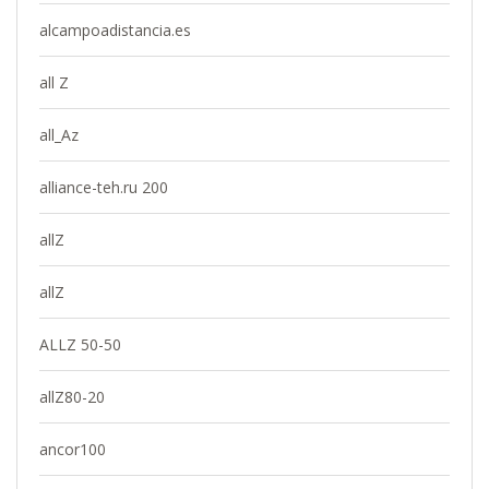
alcampoadistancia.es
all Z
all_Az
alliance-teh.ru 200
allZ
allZ
ALLZ 50-50
allZ80-20
ancor100