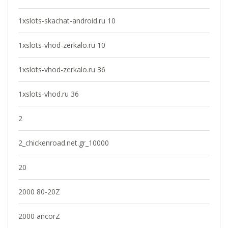
1xslots-skachat-android.ru 10
1xslots-vhod-zerkalo.ru 10
1xslots-vhod-zerkalo.ru 36
1xslots-vhod.ru 36
2
2_chickenroad.net.gr_10000
20
2000 80-20Z
2000 ancorZ