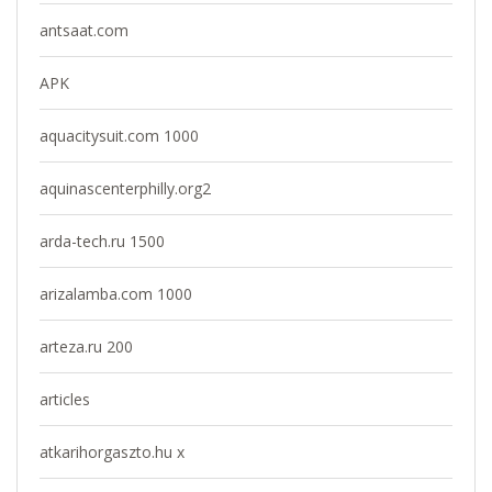
antsaat.com
APK
aquacitysuit.com 1000
aquinascenterphilly.org2
arda-tech.ru 1500
arizalamba.com 1000
arteza.ru 200
articles
atkarihorgaszto.hu x