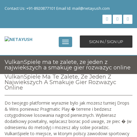
Contact Us: +91-8920877101 Email Id:
mail@netayush.com
SIGN IN / SIGN UP
Toggle
navigation
VulkanSpiele ma te zalete, ze jeden z
najwiekszych a smakuje gier rozwazyc online
VulkanSpiele Ma Te Zalete, Ze Jeden Z
Najwiekszych A Smakuje Gier Rozwazyc
Online
Do twojego platformie wyraznie bylo jak mozesz turniej Drops
& Wins poniewaz Pragmatic Play � terrene i bedziesz
cotygodniowe losowania nagrod pienieznych. Wybierasz
dodatkowy powitalny, wplacasz biorac pod uwage, ze piec � (w
odniesieniu do metody) i mozesz aby sobie poradzic.
VulkanSpiele to miejsce, w ktorym polscy zawodowi sportowcy