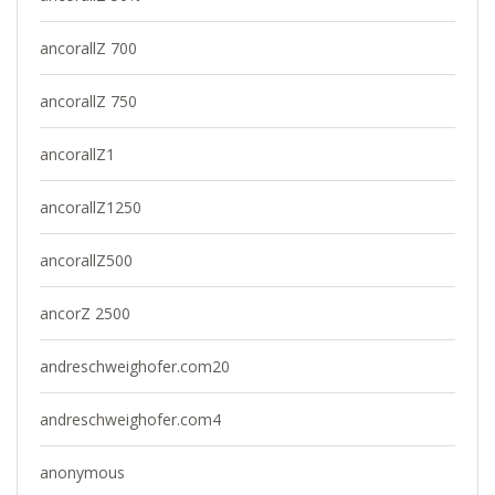
ancorallZ 700
ancorallZ 750
ancorallZ1
ancorallZ1250
ancorallZ500
ancorZ 2500
andreschweighofer.com20
andreschweighofer.com4
anonymous