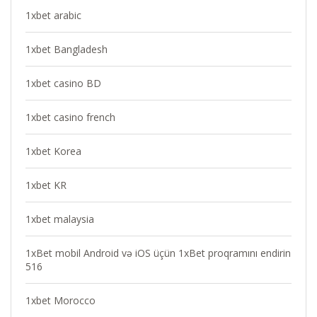
1xbet arabic
1xbet Bangladesh
1xbet casino BD
1xbet casino french
1xbet Korea
1xbet KR
1xbet malaysia
1xBet mobil Android və iOS üçün 1xBet proqramını endirin
516
1xbet Morocco