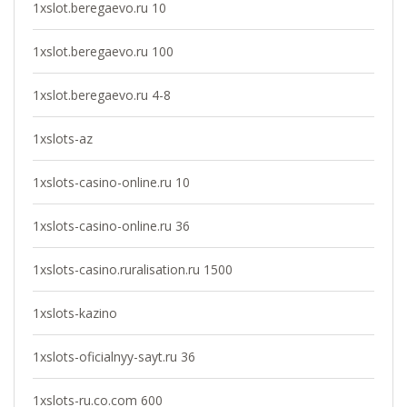
1xslot.beregaevo.ru 10
1xslot.beregaevo.ru 100
1xslot.beregaevo.ru 4-8
1xslots-az
1xslots-casino-online.ru 10
1xslots-casino-online.ru 36
1xslots-casino.ruralisation.ru 1500
1xslots-kazino
1xslots-oficialnyy-sayt.ru 36
1xslots-ru.co.com 600