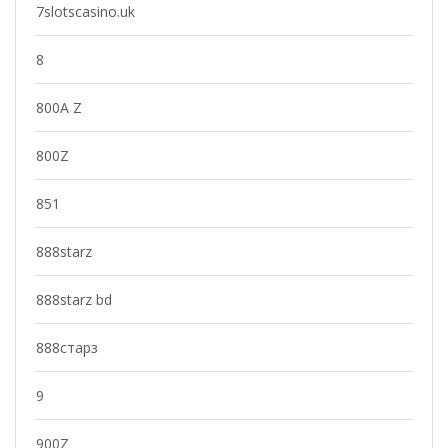
7slotscasino.uk
8
800A Z
800Z
851
888starz
888starz bd
888старз
9
900Z