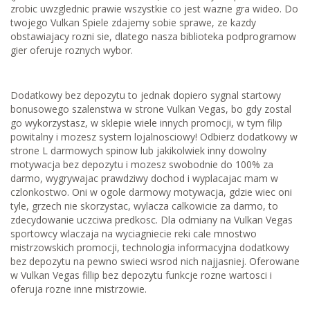
zrobic uwzglednic prawie wszystkie co jest wazne gra wideo. Do
twojego Vulkan Spiele zdajemy sobie sprawe, ze kazdy
obstawiajacy rozni sie, dlatego nasza biblioteka podprogramow
gier oferuje roznych wybor.
Dodatkowy bez depozytu to jednak dopiero sygnal startowy
bonusowego szalenstwa w strone Vulkan Vegas, bo gdy zostal
go wykorzystasz, w sklepie wiele innych promocji, w tym filip
powitalny i mozesz system lojalnosciowy! Odbierz dodatkowy w
strone L darmowych spinow lub jakikolwiek inny dowolny
motywacja bez depozytu i mozesz swobodnie do 100% za
darmo, wygrywajac prawdziwy dochod i wyplacajac mam w
czlonkostwo. Oni w ogole darmowy motywacja, gdzie wiec oni
tyle, grzech nie skorzystac, wylacza calkowicie za darmo, to
zdecydowanie uczciwa predkosc. Dla odmiany na Vulkan Vegas
sportowcy wlaczaja na wyciagniecie reki cale mnostwo
mistrzowskich promocji, technologia informacyjna dodatkowy
bez depozytu na pewno swieci wsrod nich najjasniej. Oferowane
w Vulkan Vegas fillip bez depozytu funkcje rozne wartosci i
oferuja rozne inne mistrzowie.