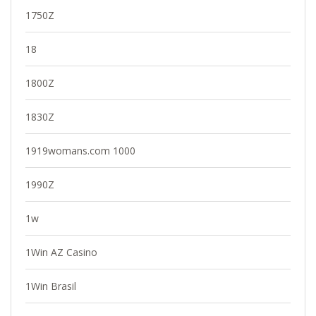
1750Z
18
1800Z
1830Z
1919womans.com 1000
1990Z
1w
1Win AZ Casino
1Win Brasil