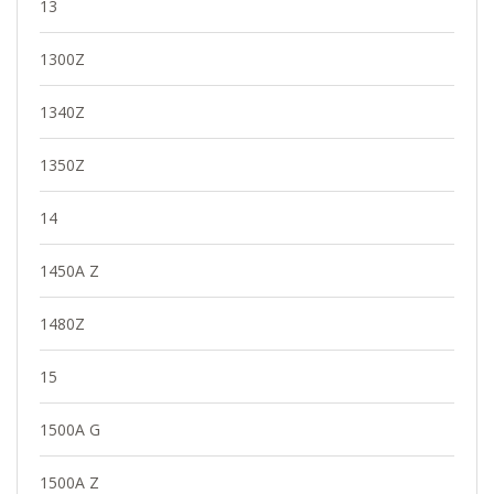
13
1300Z
1340Z
1350Z
14
1450A Z
1480Z
15
1500A G
1500A Z