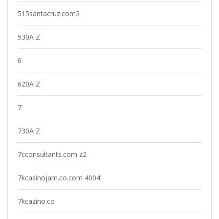
515santacruz.com2
530A Z
6
620A Z
7
730A Z
7cconsultants.com z2
7kcasinojam.co.com 4004
7kcazino.co