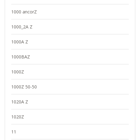
1000 ancorZ
1000_2A Z
1000A Z
1000BAZ
1000Z
1000Z 50-50
1020A Z
1020Z
11