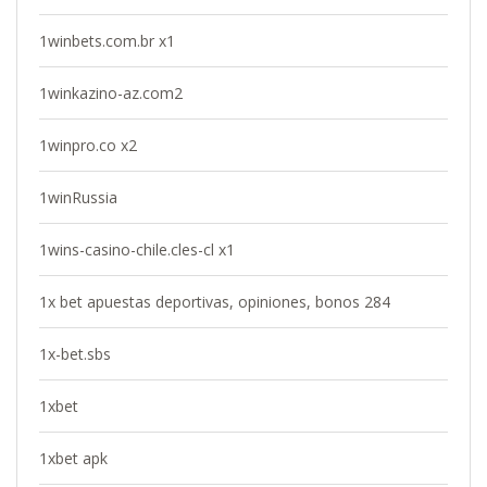
1winbets.com.br x1
1winkazino-az.com2
1winpro.co x2
1winRussia
1wins-casino-chile.cles-cl x1
1x bet apuestas deportivas, opiniones, bonos 284
1x-bet.sbs
1xbet
1xbet apk