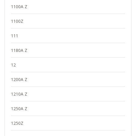
1100A Z
1100Z
111
1180A Z
12
1200A Z
1210A Z
1250A Z
1250Z