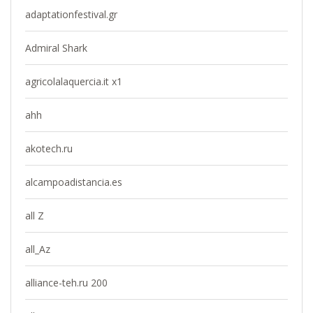
adaptationfestival.gr
Admiral Shark
agricolalaquercia.it x1
ahh
akotech.ru
alcampoadistancia.es
all Z
all_Az
alliance-teh.ru 200