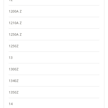
1200A Z
1210A Z
1250A Z
1250Z
13
1300Z
1340Z
1350Z
14