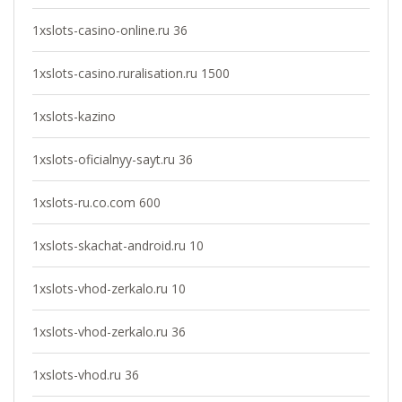
1xslots-casino-online.ru 36
1xslots-casino.ruralisation.ru 1500
1xslots-kazino
1xslots-oficialnyy-sayt.ru 36
1xslots-ru.co.com 600
1xslots-skachat-android.ru 10
1xslots-vhod-zerkalo.ru 10
1xslots-vhod-zerkalo.ru 36
1xslots-vhod.ru 36