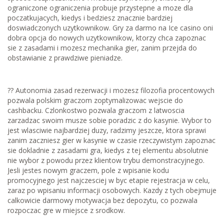
ograniczone ograniczenia probuje przystepne a moze dla
poczatkujacych, kiedys i bedziesz znacznie bardziej
doswiadczonych uzytkownikow. Gry za darmo na Ice casino oni
dobra opcja do nowych uzytkownikow, ktorzy chca zapoznac
sie z zasadami i mozesz mechanika gier, zanim przejda do
obstawianie z prawdziwe pieniadze.
?? Autonomia zasad rezerwacji i mozesz filozofia procentowych
pozwala polskim graczom zoptymalizowac wejscie do
cashbacku. Czlonkostwo pozwala graczom z latwoscia
zarzadzac swoim musze sobie poradzic z do kasynie. Wybor to
jest wlasciwie najbardziej duzy, radzimy jeszcze, ktora sprawi
zanim zaczniesz gier w kasynie w czasie rzeczywistym zapoznac
sie dokladnie z zasadami gra, kiedys z tej elementu absolutnie
nie wybor z powodu przez klientow trybu demonstracyjnego.
Jesli jestes nowym graczem, pole z wpisanie kodu
promocyjnego jest najczesciej w byc etapie rejestracja w celu,
zaraz po wpisaniu informacji osobowych. Kazdy z tych obejmuje
calkowicie darmowy motywacja bez depozytu, co pozwala
rozpoczac gre w miejsce z srodkow.