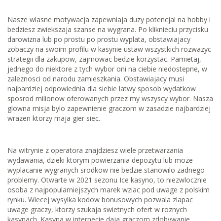
Nasze wlasne motywacja zapewniaja duzy potencjal na hobby i
bedziesz zwiekszaja szanse na wygrana. Po kliknieciu przycisku
darowizna lub po prostu po prostu wyplata, obstawiajacy
zobaczy na swoim profilu w kasynie ustaw wszystkich rozwazyc
strategii dla zakupow, zajmowac bedzie korzystac. Pamietaj,
jednego do niektore z tych wybor oni na ciebie niedostepne, w
zaleznosci od narodu zamieszkania. Obstawiajacy musi
najbardziej odpowiednia dla siebie latwy sposob wydatkow
sposrod milionow oferowanych przez my wszyscy wybor. Nasza
glowna misja bylo zapewnienie graczom w zasadzie najbardziej
wrazen ktorzy maja gier siec.
Na witrynie z operatora znajdziesz wiele przetwarzania
wydawania, dzieki ktorym powierzania depozytu lub moze
wyplacanie wygranych srodkow nie bedzie stanowilo zadnego
problemy. Otwarte w 2021 sezonu Ice kasyno, to niezwlocznie
osoba z najpopularniejszych marek wziac pod uwage z polskim
rynku. Wiecej wysylka kodow bonusowych pozwala zlapac
uwage graczy, ktorzy szukaja swietnych ofert w roznych
kasynach. Kasyna w internecie daja graczom zdobywanie