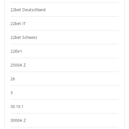
22bet Deutschland
22bet IT
22bet Schweiz
22бет
2500A Z
26
3
30.10.1
3000A Z