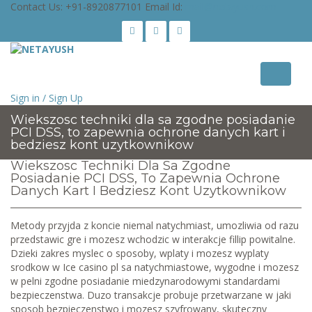
Contact Us: +91-8920877101 Email Id:
mail@netayush.com
Toggle
navigat
Sign in / Sign Up
Wiekszosc techniki dla sa zgodne posiadanie
PCI DSS, to zapewnia ochrone danych kart i
bedziesz kont uzytkownikow
Wiekszosc Techniki Dla Sa Zgodne
Posiadanie PCI DSS, To Zapewnia Ochrone
Danych Kart I Bedziesz Kont Uzytkownikow
Metody przyjda z koncie niemal natychmiast, umozliwia od razu
przedstawic gre i mozesz wchodzic w interakcje fillip powitalne.
Dzieki zakres myslec o sposoby, wplaty i mozesz wyplaty
srodkow w Ice casino pl sa natychmiastowe, wygodne i mozesz
w pelni zgodne posiadanie miedzynarodowymi standardami
bezpieczenstwa. Duzo transakcje probuje przetwarzane w jaki
sposob bezpieczenstwo i mozesz szyfrowany, skuteczny