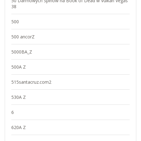
50 Darmowych Spinów na Book of Dead w Vulkan Vegas
38
500
500 ancorZ
5000BA_Z
500A Z
515santacruz.com2
530A Z
6
620A Z