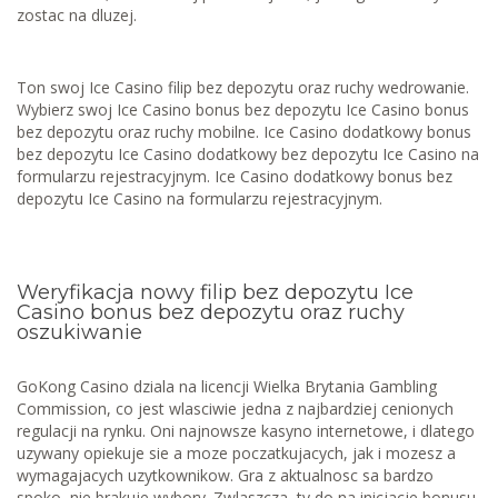
zostac na dluzej.
Ton swoj Ice Casino filip bez depozytu oraz ruchy wedrowanie.
Wybierz swoj Ice Casino bonus bez depozytu Ice Casino bonus
bez depozytu oraz ruchy mobilne. Ice Casino dodatkowy bonus
bez depozytu Ice Casino dodatkowy bez depozytu Ice Casino na
formularzu rejestracyjnym. Ice Casino dodatkowy bonus bez
depozytu Ice Casino na formularzu rejestracyjnym.
Weryfikacja nowy filip bez depozytu Ice
Casino bonus bez depozytu oraz ruchy
oszukiwanie
GoKong Casino dziala na licencji Wielka Brytania Gambling
Commission, co jest wlasciwie jedna z najbardziej cenionych
regulacji na rynku. Oni najnowsze kasyno internetowe, i dlatego
uzywany opiekuje sie a moze poczatkujacych, jak i mozesz a
wymagajacych uzytkownikow. Gra z aktualnosc sa bardzo
spoko, nie brakuje wybory. Zwlaszcza, ty do na inicjacje bonusu