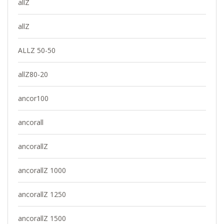
allZ
allZ
ALLZ 50-50
allZ80-20
ancor100
ancorall
ancorallZ
ancorallZ 1000
ancorallZ 1250
ancorallZ 1500