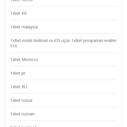
1xbet KR
1xbet malaysia
1xBet mobil Android və iOS üçün 1xBet proqramını endirin
516
1xbet Morocco
1xbet pt
1xbet RU
1xbet russia
1xbet russian