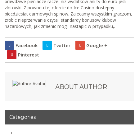
prawdziwe pieniadze raczej niz wydatkow ani ty do euro jesli
zlotowki. Z powodu tej ofercie do Ice Casino dostepny
piecdziesiat darmowych spinow. Zalecamy wszystkim graczom,
zrobic nieprzerwanie czytali standardy bonusow klubow
hazardowych, jak zmienic mogli nastapic w przypadku,.
Facebook
Twitter
Google +
Pinterest
ABOUT AUTHOR
Categories
!