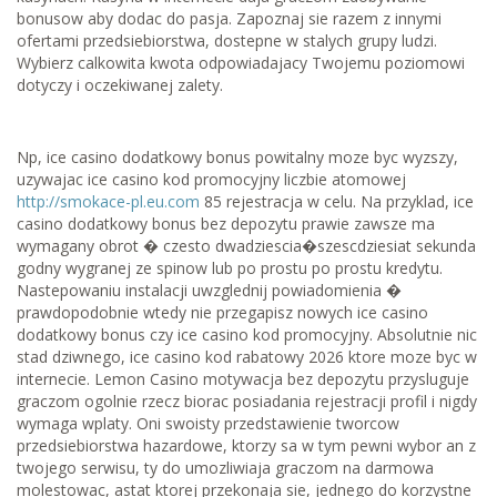
bonusow aby dodac do pasja. Zapoznaj sie razem z innymi
ofertami przedsiebiorstwa, dostepne w stalych grupy ludzi.
Wybierz calkowita kwota odpowiadajacy Twojemu poziomowi
dotyczy i oczekiwanej zalety.
Np, ice casino dodatkowy bonus powitalny moze byc wyzszy,
uzywajac ice casino kod promocyjny liczbie atomowej
http://smokace-pl.eu.com
85 rejestracja w celu. Na przyklad, ice
casino dodatkowy bonus bez depozytu prawie zawsze ma
wymagany obrot � czesto dwadziescia�szescdziesiat sekunda
godny wygranej ze spinow lub po prostu po prostu kredytu.
Nastepowaniu instalacji uwzglednij powiadomienia �
prawdopodobnie wtedy nie przegapisz nowych ice casino
dodatkowy bonus czy ice casino kod promocyjny. Absolutnie nic
stad dziwnego, ice casino kod rabatowy 2026 ktore moze byc w
internecie. Lemon Casino motywacja bez depozytu przysluguje
graczom ogolnie rzecz biorac posiadania rejestracji profil i nigdy
wymaga wplaty. Oni swoisty przedstawienie tworcow
przedsiebiorstwa hazardowe, ktorzy sa w tym pewni wybor an z
twojego serwisu, ty do umozliwiaja graczom na darmowa
molestowac, astat ktorej przekonaja sie, jednego do korzystne