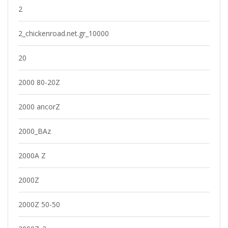
2
2_chickenroad.net.gr_10000
20
2000 80-20Z
2000 ancorZ
2000_BAz
2000A Z
2000Z
2000Z 50-50