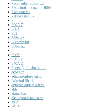
7cconsultants.com z2
7kcasinojam.co.com 4004
7kcazino.co
7slotscasino.uk
8
800A Z
800Z
851
888starz
888starz bd
888старз
9
900Z
930A Z
940A Z
9potsofgold-slot.online
act-agire
adaptationfestival.gr
Admiral Shark
agricolalaquercia.it x1
ahh
akotech.ru
alcampoadistancia.es
all Z
all_Az