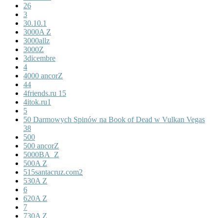
26
3
30.10.1
3000A Z
3000allz
3000Z
3dicembre
4
4000 ancorZ
44
4friends.ru 15
4itok.ru1
5
50 Darmowych Spinów na Book of Dead w Vulkan Vegas
38
500
500 ancorZ
5000BA_Z
500A Z
515santacruz.com2
530A Z
6
620A Z
7
730A Z