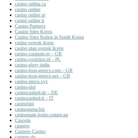
casino onlina ca
casino online
casino online ar
casinò online it
Casino Partners
Casino Sites Korea
Casino Sites Rating in South Korea
casino svensk licens
casino utan svensk licens
casino-casinoin.gr – GR
casino-coolzino.pl – PL
casino-glory india
casino-leon-greece.com – GR
casino-leon-greece.net – GR
casino-pinco.xyz
casino-slot
casinocashed.de – DE
casinocashed.it – IT
casinofast
casinogama.biz
casinomate-login.comen-au
Casoola
caspero
Caspero Casino
caspero de