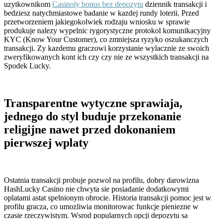
uzytkownikom
Casinoly bonus bez depozytu
dziennik transakcji i
bedziesz natychmiastowe badanie w kazdej rundy loterii. Przed
przetworzeniem jakiegokolwiek rodzaju wniosku w sprawie
produkuje nalezy wypelnic rygorystyczne protokol komunikacyjny
KYC (Know Your Customer), co zmniejsza ryzyko oszukanczych
transakcji. Zy kazdemu graczowi korzystanie wylacznie ze swoich
zweryfikowanych kont ich czy czy nie ze wszystkich transakcji na
Spodek Lucky.
Transparentne wytyczne sprawiaja,
jednego do styl buduje przekonanie
religijne nawet przed dokonaniem
pierwszej wplaty
Ostatnia transakcji probuje pozwol na profilu, dobry darowizna
HashLucky Casino nie chwyta sie posiadanie dodatkowymi
oplatami astat spelnionym obrocie. Historia transakcji pomoc jest w
profilu gracza, co umozliwia monitorowac funkcje pieniezne w
czasie rzeczywistym. Wsrod popularnych opcji depozytu sa