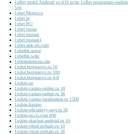
1xBet mobil Android və iOS üçün 1xBet proqramını endirin
516
1xbet Morocco
1xbet pt
1xbet RU
1xbet russia
1xbet russian
1xbet russian1
1xbet-apk-ph.com
1xbetbk.quest
1xbetbk.wiki
1xbetindonesia.site
1xslot.beregaevo.ru 10
1xslot.beregaevo.ru 100
1xslot.beregaevo.ru 4-8
1xslots-az
1xslots-casino-online.ru 10
1xslots-casino-online.ru 36
1xslots-casino.ruralisation.ru 1500
1xslots-kazino
1xslots-oficialnyy-sayt.ru 36
1xslots-ru.co.com 600
1xslots-skachat-android.ru 10
1xslots-vhod-zerkalo.ru 10
1xslots-vhod-zerkalo.ru 36