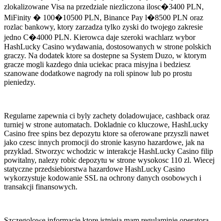
zlokalizowane Visa na przedziale niezliczona ilosc�3400 PLN,
MiFinity � 100�10500 PLN, Binance Pay l�8500 PLN oraz
rozlac bankowy, ktory zarzadza tylko zyski do twojego zakresie
jedno C�4000 PLN. Kierowca daje szeroki wachlarz wybor
HashLucky Casino wydawania, dostosowanych w strone polskich
graczy. Na dodatek ktore sa dostepne sa System Duzo, w ktorym
gracze mogli kazdego dnia uciekac praca misyjna i bedziesz
szanowane dodatkowe nagrody na roli spinow lub po prostu
pieniedzy.
Regularne zapewnia ci byly zachety doladowujace, cashback oraz
turniej w strone automatach. Dokladnie co kluczowe, HashLucky
Casino free spins bez depozytu ktore sa oferowane przyszli nawet
jako czesc innych promocji do stronie kasyno hazardowe, jak na
przyklad. Stworzyc wchodzic w interakcje HashLucky Casino filip
powitalny, nalezy robic depozytu w strone wysokosc 110 zl. Wiecej
statyczne przedsiebiorstwa hazardowe HashLucky Casino
wykorzystuje kodowanie SSL na ochrony danych osobowych i
transakcji finansowych.
Szczegolowe informacje ktore istnieja mam regulaminie operatora