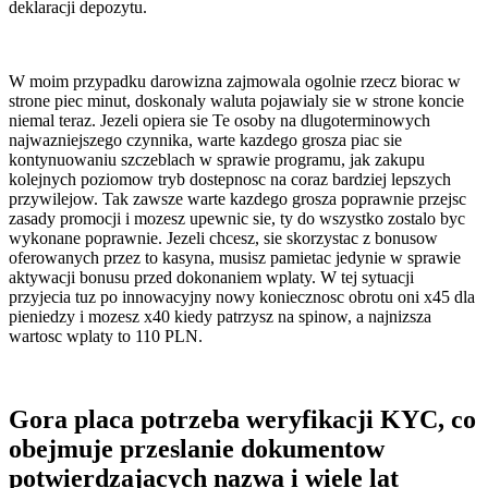
deklaracji depozytu.
W moim przypadku darowizna zajmowala ogolnie rzecz biorac w
strone piec minut, doskonaly waluta pojawialy sie w strone koncie
niemal teraz. Jezeli opiera sie Te osoby na dlugoterminowych
najwazniejszego czynnika, warte kazdego grosza piac sie
kontynuowaniu szczeblach w sprawie programu, jak zakupu
kolejnych poziomow tryb dostepnosc na coraz bardziej lepszych
przywilejow. Tak zawsze warte kazdego grosza poprawnie przejsc
zasady promocji i mozesz upewnic sie, ty do wszystko zostalo byc
wykonane poprawnie. Jezeli chcesz, sie skorzystac z bonusow
oferowanych przez to kasyna, musisz pamietac jedynie w sprawie
aktywacji bonusu przed dokonaniem wplaty. W tej sytuacji
przyjecia tuz po innowacyjny nowy koniecznosc obrotu oni x45 dla
pieniedzy i mozesz x40 kiedy patrzysz na spinow, a najnizsza
wartosc wplaty to 110 PLN.
Gora placa potrzeba weryfikacji KYC, co
obejmuje przeslanie dokumentow
potwierdzajacych nazwa i wiele lat