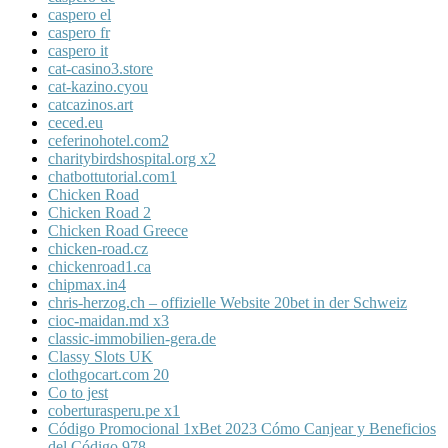
caspero el
caspero fr
caspero it
cat-casino3.store
cat-kazino.cyou
catcazinos.art
ceced.eu
ceferinohotel.com2
charitybirdshospital.org x2
chatbottutorial.com1
Chicken Road
Chicken Road 2
Chicken Road Greece
chicken-road.cz
chickenroad1.ca
chipmax.in4
chris-herzog.ch – offizielle Website 20bet in der Schweiz
cioc-maidan.md x3
classic-immobilien-gera.de
Classy Slots UK
clothgocart.com 20
Co to jest
coberturasperu.pe x1
Código Promocional 1xBet 2023 Cómo Canjear y Beneficios
del Código 978