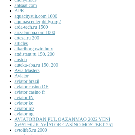
antsaat.com
APK
aquacitysuit.com 1000
aquinascenterphilly.org2
arda-tech.ru 1500
arizalamba.com 1000
arteza.ru 200
articles
atkarihorgaszto.hu x
attdistant.ru 150, 200
austria
auteka-aba.ru 150, 200
Avia Masters
Aviator
aviator brazil
aviator casino DE
aviator casino fr
aviator IN
aviator ke
aviator mz
aviator ng
AVİATORDAN PUL QAZANMAQ 2022 YENİ
XƏSTƏLİK AVİATOR CASİNO MOSTBET 251
avtolife5.ru 2000