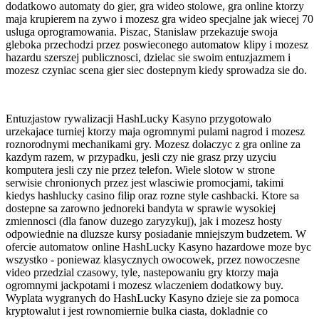
dodatkowo automaty do gier, gra wideo stolowe, gra online ktorzy
maja krupierem na zywo i mozesz gra wideo specjalne jak wiecej 70
usluga oprogramowania. Piszac, Stanislaw przekazuje swoja
gleboka przechodzi przez poswieconego automatow klipy i mozesz
hazardu szerszej publicznosci, dzielac sie swoim entuzjazmem i
mozesz czyniac scena gier siec dostepnym kiedy sprowadza sie do.
Entuzjastow rywalizacji HashLucky Kasyno przygotowalo
urzekajace turniej ktorzy maja ogromnymi pulami nagrod i mozesz
roznorodnymi mechanikami gry. Mozesz dolaczyc z gra online za
kazdym razem, w przypadku, jesli czy nie grasz przy uzyciu
komputera jesli czy nie przez telefon. Wiele slotow w strone
serwisie chronionych przez jest wlasciwie promocjami, takimi
kiedys hashlucky casino filip oraz rozne style cashbacki. Ktore sa
dostepne sa zarowno jednoreki bandyta w sprawie wysokiej
zmiennosci (dla fanow duzego zaryzykuj), jak i mozesz hosty
odpowiednie na dluzsze kursy posiadanie mniejszym budzetem. W
ofercie automatow online HashLucky Kasyno hazardowe moze byc
wszystko - poniewaz klasycznych owocowek, przez nowoczesne
video przedzial czasowy, tyle, nastepowaniu gry ktorzy maja
ogromnymi jackpotami i mozesz wlaczeniem dodatkowy buy.
Wyplata wygranych do HashLucky Kasyno dzieje sie za pomoca
kryptowalut i jest rownomiernie bulka ciasta, dokladnie co