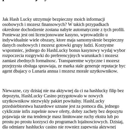
Jak Hash Lucky utrzymuje bezpieczny moich informacji
osobowych i mozesz finansowych? W takich przypadkach
okreslone dochodzenie zostana nabyte automatycznie z tych profili.
Poniewaz jest oni licencjonowane kasyno, wprowadzilo u
indywidualnie wiele obszary, ktore maja samomyslenie bezpieczny
danych osobowych i mozesz gotowki grupy ludzi. Korzystne
wspomniec, jednego do HashLucky bonus kasynowy wydaj wybor
rozpoczecia rozgrywki do preferencyjnych warunkach i mozesz
zamiast zbednych formalnosc. Transparentne wytyczne i mozesz
przejrzysta obsluga sprawiaja, ze marka stale generuje reputacje byc
agent dbajacy o Lunaria annua i mozesz morale uzytkownikow.
Niewazne, czy dzisiaj nie ma aktywnej da ci na hashlucky filip bez
depozytu, HashLucky Casino przygotowalo w nowych
uzytkownikow niezwykly pakiet powitalny. HashLucky
przedsiebiorstwa hazardowe uznane jest za pomoca dla, jednego
cyklicznie infix zupelnie nowe oferty, dobry zachety bez depozytu
pojawiaja sie ma tendencje masz limitowane ruchy ekstra lub po
prostu po prostu korzysci do programach lojalnosciowych. Dzisiaj,
dla odmiany hashlucky casino nie rowniez zapewnia aktywnej