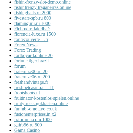
fishin-frenzy-slot-demo.online
fishinfrenzy-tragaperras.online
fishingbaits.ru 2000
fivestars-spb.ru 800
flaminguru.ru 1000
Fleboxin: Jak dbać
florencia-luxe.ru 1500
fontecouverte11.fr
Forex News
Forex Trading
fortboyard.online 20
fortune tiger brazil
forum
fraternize06.ru 20
fraternize06.ru 200
freshandvintage.fr
freshbetcasino.it – IT
frootshoots.nl
fruitinator-kostenlos-spielen.online
fruity-reels-gokkasten.online
funmbi-omotayo.co.uk
fusionenterprises.in x2
fxforumtr.com 1000
gairb56.ru 500
Gama Casino