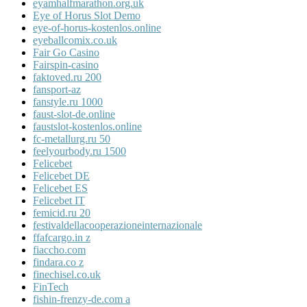
eyamhalfmarathon.org.uk
Eye of Horus Slot Demo
eye-of-horus-kostenlos.online
eyeballcomix.co.uk
Fair Go Casino
Fairspin-casino
faktoved.ru 200
fansport-az
fanstyle.ru 1000
faust-slot-de.online
faustslot-kostenlos.online
fc-metallurg.ru 50
feelyourbody.ru 1500
Felicebet
Felicebet DE
Felicebet ES
Felicebet IT
femicid.ru 20
festivaldellacooperazioneinternazionale
ffafcargo.in z
fiaccho.com
findara.co z
finechisel.co.uk
FinTech
fishin-frenzy-de.com a