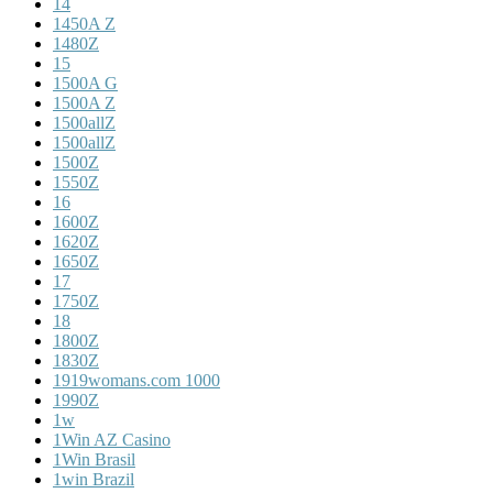
14
1450A Z
1480Z
15
1500A G
1500A Z
1500allZ
1500allZ
1500Z
1550Z
16
1600Z
1620Z
1650Z
17
1750Z
18
1800Z
1830Z
1919womans.com 1000
1990Z
1w
1Win AZ Casino
1Win Brasil
1win Brazil