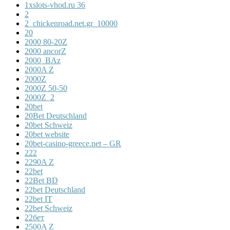
1xslots-vhod.ru 36
2
2_chickenroad.net.gr_10000
20
2000 80-20Z
2000 ancorZ
2000_BAz
2000A Z
2000Z
2000Z 50-50
2000Z_2
20bet
20Bet Deutschland
20bet Schweiz
20bet website
20bet-casino-greece.net – GR
222
2290A Z
22bet
22Bet BD
22bet Deutschland
22bet IT
22bet Schweiz
22бет
2500A Z