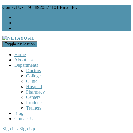
Contact Us: +91-8920877101 Email Id:
mail@netayush.com
Toggle navigation
Home
About Us
Departments
Doctors
College
Clinic
Hospital
Pharmacy
Centers
Products
Trainers
Blog
Contact Us
Sign in / Sign Up