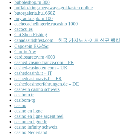
bubbleshop.ru 300
buffalo-king-megaways-gokkasten.online
butorgaleria.hu1660Z
buy-auto-spb.ru 100
cachecachelingerie.rucasino 1000
cacocu.es
Cai Shen Fishing
canadasirishfest.com – 한국 카지노 사이트 신규 랭킹
Capospin Ελλάδα
Cardio A w
cardiosaratov.ru 4003
cashed-casino-france.com – FR
cashed-casino.eu.com – UK
cashedcasinò.it – IT
cashedcasinoavis.fr – FR
cashedcasinoerfahrungen.de – DE
cashwin casino schweiz
casibom tr
casibom-tg
casino
casino en ligne
casino en ligne argent reel
casino en ligne fr
casino infinity schweiz
casino Nederland