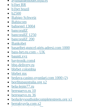
ayuntamientodecorpa.es
b1bet BR
b1bet brazil
b2500
Bahigo Schweiz
Bahiscom
bahsegel 13004
bancorallZ
bancorallZ 1250
bancorallZ 200
Bankobet
basaribet-guncel-giris-adresi.com 1000
bass-bet.eu.com – UK
baunti.xyz
baytronik.com4
bbq-delivery.ru
bbrbet colombia
bbrbet mx
bedava-casino-oyunlari.com 1000 (2)
beefitupaustralia.org x2
bela-lepin77.ru
beregaevo.ru 10
beregaevo.ru 36
berkeleysouthsidecompletestreets.org x1
berrakyayla.com z2