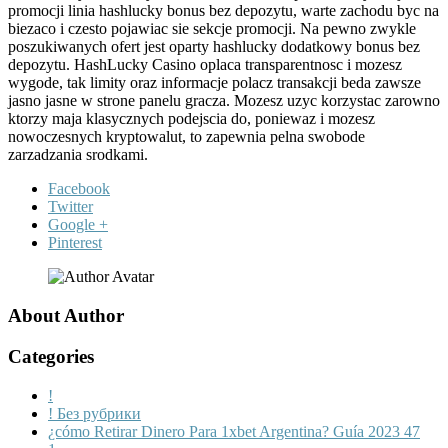
promocji linia hashlucky bonus bez depozytu, warte zachodu byc na
biezaco i czesto pojawiac sie sekcje promocji. Na pewno zwykle
poszukiwanych ofert jest oparty hashlucky dodatkowy bonus bez
depozytu. HashLucky Casino oplaca transparentnosc i mozesz
wygode, tak limity oraz informacje polacz transakcji beda zawsze
jasno jasne w strone panelu gracza. Mozesz uzyc korzystac zarowno
ktorzy maja klasycznych podejscia do, poniewaz i mozesz
nowoczesnych kryptowalut, to zapewnia pelna swobode
zarzadzania srodkami.
Facebook
Twitter
Google +
Pinterest
About Author
Categories
!
! Без рубрики
¿cómo Retirar Dinero Para 1xbet Argentina? Guía 2023 47