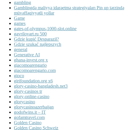
gambling
Gamblingdə maliyyə idarəetmə strategiyaları Pin up tərzində
müvəffəqiyyətli yollar
Game
games
gates-of-olympus-1000-slot.online
gavrilovart.ru 500
Gdzie kupić Desparazil?
Gdzie szukać najlepszych
general
Generative AI
ghana-invest.org x
giacomoarengario
giacomoarengario.com
gioco
girifoundation.org x6
glory-casino-bangladesh.net3
glory-casinos tr
glory-online-casino
glorycasino
glorycasinoazerbaijan
godofwins.it – IT
gofamtravel.com
Golden Casino
Golden Casino Schweiz