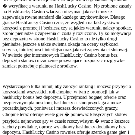
� weryfikacja warunki na HashLucky Casino. Np zrobione zasady
na HashLucky Casino wlaczaja utrzymac jakosc i mozesz
zapewniaja rowne standard dla kazdego uzytkownikow. Dlatego
gracze HashLucky Casino czuc, ze wzgledu na fakt zyskiwac
korzysci z promocji i bedziesz czy sa jakies warunki nalezy spotkac,
zrobic pieniadze z zapewnia ci zostaly rozliczone. Tylko motywacja
bez depozytu w strone HashLucky Casino to nie tylko drugi
pieniadze, jeszcze a takze swietna okazja na oceny szybkosci
serwisu, intuicyjnosci interfejsu oraz jakosci zapewnia ci slotowej.
W swiecie gier internetowych HashLucky Casino bonus bez
depozytu stanowi urzadzenie pozwalajace rozpoczac rozgrywke
zamiast potrzebuje platnosci z srodkow.
Wystarczajaco kilka minut, aby zalozyc ranking i mozesz przybyc o
korzysciami wszystkich roli chopine, w tym z promocji jak w
hashlucky bonus bez depozytu. Uprzejmosci bogatej ofercie oraz
bezpiecznym platnosciom, hashlucky casino przyciaga a moze
poczatkujacych, poniewaz i mozesz doswiadczonych graczy.
Chopine teraz oferuje wiele gier � poniewaz klasycznych slotow
przyjecia najnowsze gry w czasie rzeczywistym � wraz z kuszace
zachety powitalne, oprocz wyjatkowy hashlucky dodatkowy bez
depozytu. HashLucky Casino rowniez oferuje szeroka game gier, i