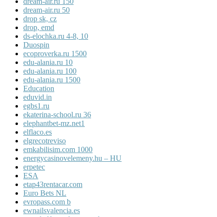
dream-air.ru 150
dream-air.ru 50
drop sk, cz
drop, emd
ds-elochka.ru 4-8, 10
Duospin
ecoproverka.ru 1500
edu-alania.ru 10
edu-alania.ru 100
edu-alania.ru 1500
Education
eduvid.in
egbs1.ru
ekaterina-school.ru 36
elephantbet-mz.net1
elflaco.es
elgrecotreviso
emkabilisim.com 1000
energycasinovelemeny.hu – HU
erpetec
ESA
etap43rentacar.com
Euro Bets NL
evropass.com b
ewnailsvalencia.es