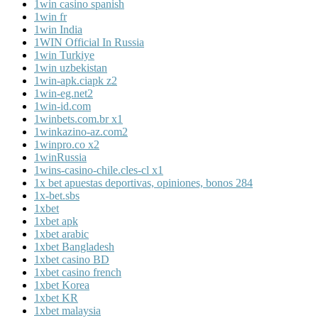
1win casino spanish
1win fr
1win India
1WIN Official In Russia
1win Turkiye
1win uzbekistan
1win-apk.ciapk z2
1win-eg.net2
1win-id.com
1winbets.com.br x1
1winkazino-az.com2
1winpro.co x2
1winRussia
1wins-casino-chile.cles-cl x1
1x bet apuestas deportivas, opiniones, bonos 284
1x-bet.sbs
1xbet
1xbet apk
1xbet arabic
1xbet Bangladesh
1xbet casino BD
1xbet casino french
1xbet Korea
1xbet KR
1xbet malaysia