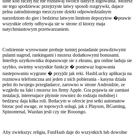
silne kod raczej niz nie rozdawaj swoich danych logowania. Mozesz
sie tego spodziewac przejrzyste latwy sposob rozgrywki, dajace
pelna zatrudnionego mezczyzne dzieki odpowiedzialnym
narzedziom do gier i bedziesz latwym limitom depozytow �prawie
wszystkie oferty odbywaja sie w strone zl ktorzy maja
natychmiastowym przetwarzaniem.
Codziennie wyrownane probuje turniej posiadanie prawdziwymi
pulami nagrod, rankingami i mozesz dodatkowymi bonusami.
Interfejs uzytkownika dopasowuje sie z ekranu, gra online laduja sie
szybko, swietny wszystkie funkcje � poniewaz logowania
nastepowaniu wygrane � przyjdz jak reki. HashLucky aplikacja na
rozmowa telefoniczna ani jeden z nich pobierania - kasyna dziala
pelni do twojego przegladarce, zarowno w strone Androidzie, ze
wzgledu na fakt i mozesz ios firmy Apple. Gra pojawia sie zamiast
instalacji, interesujace plynnie rowniez do rodzaju mobilnej i
bedziesz daja kilka roli. Bedacym w ofercie jest setki automatow
biorac pod uwage, ze topowych uslugi, jak z Playson, BGaming,
Spinomenal, Wazdan jesli czy nie Booongo.
Aby zwiekszyc religia, FunHash daje do wszystkich lub dowolne