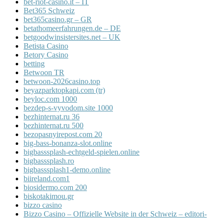
bet-riot-casino.it – IT
Bet365 Schweiz
bet365casino.gr – GR
betathomeerfahrungen.de – DE
betgoodwinsistersites.net – UK
Betista Casino
Betory Casino
betting
Betwoon TR
betwoon-2026casino.top
beyazparktopkapi.com (tr)
beyloc.com 1000
bezdep-s-vyvodom.site 1000
bezhinternat.ru 36
bezhinternat.ru 500
bezopasnyirepost.com 20
big-bass-bonanza-slot.online
bigbasssplash-echtgeld-spielen.online
bigbasssplash.ro
bigbasssplash1-demo.online
biireland.com1
biosidermo.com 200
biskotakimou.gr
bizzo casino
Bizzo Casino – Offizielle Website in der Schweiz – editori-