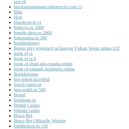
sesi.ch
blacksealanguageconferences.com z3
Blitz
blog
bluedecor.in x1
bobrovs.ru 2000
bogatir-shop.ru 2000
bohopanna.ru 200
bomberhistory
Bonus przy rejestracji od kasyna Vulkan Vegas online 632
book of ra
book of ra it
book-of-dead-slot-canada.online
book-of-ramagic-kostenlos.online
Bookkeeping
bor-neked.hu1660Z
bosch-career.pt
bou-sosh6.ru 500
Brand
brightone.ru
British Casino
britsino casino
Bruce Bet
Bruce Bet Offizielle Website
bubbleshop.ru 150