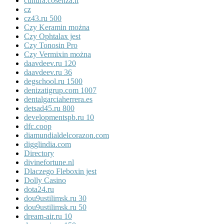
cultura.cosenza.it
cz
cz43.ru 500
Czy Keramin można
Czy Ophtalax jest
Czy Tonosin Pro
Czy Vermixin można
daavdeev.ru 120
daavdeev.ru 36
degschool.ru 1500
denizatigrup.com 1007
dentalgarciaherrera.es
detsad45.ru 800
developmentspb.ru 10
dfc.coop
diamundialdelcorazon.com
digglindia.com
Directory
divinefortune.nl
Dlaczego Fleboxin jest
Dolly Casino
dota24.ru
dou9ustilimsk.ru 30
dou9ustilimsk.ru 50
dream-air.ru 10