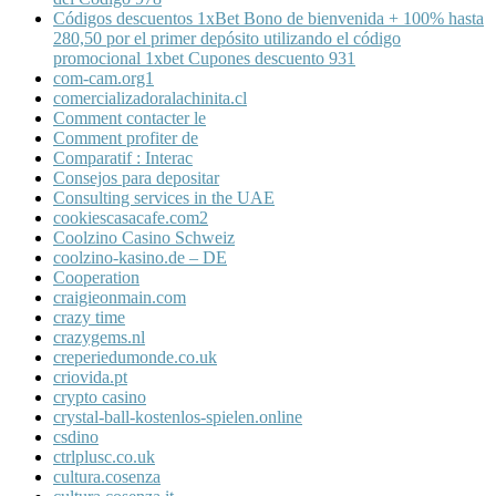
Códigos descuentos 1xBet Bono de bienvenida + 100% hasta
280,50 por el primer depósito utilizando el código
promocional 1xbet Cupones descuento 931
com-cam.org1
comercializadoralachinita.cl
Comment contacter le
Comment profiter de
Comparatif : Interac
Consejos para depositar
Consulting services in the UAE
cookiescasacafe.com2
Coolzino Casino Schweiz
coolzino-kasino.de – DE
Cooperation
craigieonmain.com
crazy time
crazygems.nl
creperiedumonde.co.uk
criovida.pt
crypto casino
crystal-ball-kostenlos-spielen.online
csdino
ctrlplusc.co.uk
cultura.cosenza