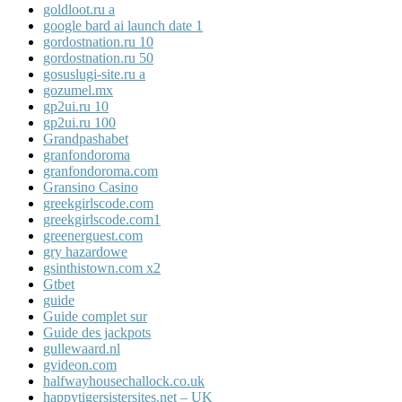
goldloot.ru a
google bard ai launch date 1
gordostnation.ru 10
gordostnation.ru 50
gosuslugi-site.ru a
gozumel.mx
gp2ui.ru 10
gp2ui.ru 100
Grandpashabet
granfondoroma
granfondoroma.com
Gransino Casino
greekgirlscode.com
greekgirlscode.com1
greenerguest.com
gry hazardowe
gsinthistown.com x2
Gtbet
guide
Guide complet sur
Guide des jackpots
gullewaard.nl
gvideon.com
halfwayhousechallock.co.uk
happytigersistersites.net – UK