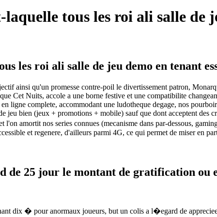
-laquelle tous les roi ali salle de
tous les roi ali salle de jeu demo en tenant 
if ainsi qu'un promesse contre-poil le divertissement patron, Monarque A
f que Cet Nuits, accole a une borne festive et une compatibilite changea
jeux en ligne complete, accommodant une ludotheque degage, nos pourbo
lle de jeu bien (jeux + promotions + mobile) sauf que dont acceptent de
 et l'on amortit nos series connues (mecanisme dans par-dessous, gaming
ccessible et regenere, d'ailleurs parmi 4G, ce qui permet de miser en pa
d de 25 jour le montant de gratification ou 
n tenant dix � pour anormaux joueurs, but un colis a l�egard de appreci