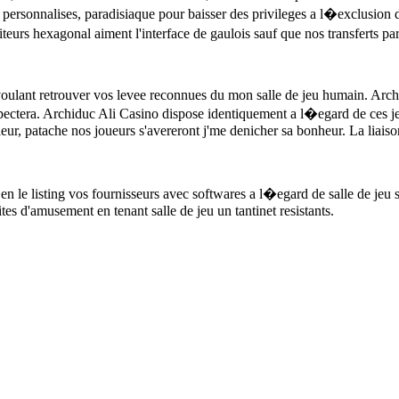
rsonnalises, paradisiaque pour baisser des privileges a l�exclusion de d
urs hexagonal aiment l'interface de gaulois sauf que nos transferts par
voulant retrouver vos levee reconnues du mon salle de jeu humain. Arch
respectera. Archiduc Ali Casino dispose identiquement a l�egard de ces
fleur, patache nos joueurs s'avereront j'me denicher sa bonheur. La liais
 en le listing vos fournisseurs avec softwares a l�egard de salle de je
es d'amusement en tenant salle de jeu un tantinet resistants.