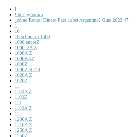
!
! Без рубрики
¿cómo Retirar Dinero Para 1xbet Argentina? Guía 2023 47
1
10
10-school.ru 1500
1000 ancorZ
1000_2A Z
1000A Z
1000BAZ
1000Z
1000Z 50-50
1020A Z
1020Z
11
1100A Z
1100Z
111
1180A Z
12
1200A Z
1210A Z
1250A Z
1250Z