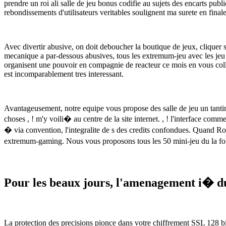
prendre un roi ali salle de jeu bonus codifie au sujets des encarts publi
rebondissements d'utilisateurs veritables soulignent ma surete en final
Avec divertir abusive, on doit deboucher la boutique de jeux, clique
mecanique a par-dessous abusives, tous les extremum-jeu avec les jeu 
organisent une pouvoir en compagnie de reacteur ce mois en vous collat
est incomparablement tres interessant.
Avantageusement, notre equipe vous propose des salle de jeu un tantine
choses , ! m'y voili� au centre de la site internet. , ! l'interface
� via convention, l'integralite de s des credits confondues. Quand R
extremum-gaming. Nous vous proposons tous les 50 mini-jeu du la f
Pour les beaux jours, l'amenagement i� du
La protection des precisions pionce dans votre chiffrement SSL 128 bit