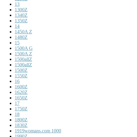
13
1300Z
1340Z
1350Z
14
1450A Z
1480Z
15
1500A G
1500A Z
1500allZ
1500allZ
1500Z
1550Z
16
1600Z
1620Z
1650Z
17
1750Z
18
1800Z
1830Z
1919womans.com 1000
1990Z