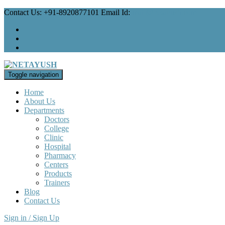
Contact Us: +91-8920877101 Email Id:
mail@netayush.com
Toggle navigation
Home
About Us
Departments
Doctors
College
Clinic
Hospital
Pharmacy
Centers
Products
Trainers
Blog
Contact Us
Sign in / Sign Up