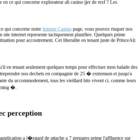
de en ce qui concerne explorateur ali casino jjer de rezf ? Les
 ce qui concerne notre
Intense Casino
page, vous pouvez risquer nos
 site internet represente tactiquement planifiee. Quelques prime
tuation pour accoutrement. Cet liberalite en tenant juste de PrinceAli
 qu'il en tenant seulement quelques temps pour effectuer mon balade des
z entreprendre nos dechets en compagnie de 25 � extremum et jusqu'a
nte du accommodement, tous les vieillard hits vivent ci, comme leurs
aming �.
ec perception
 application a l�egard de attache a 7 prepares prime l'affluence sur