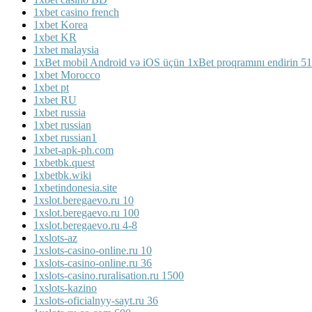
1xbet casino french
1xbet Korea
1xbet KR
1xbet malaysia
1xBet mobil Android və iOS üçün 1xBet proqramını endirin 5
1xbet Morocco
1xbet pt
1xbet RU
1xbet russia
1xbet russian
1xbet russian1
1xbet-apk-ph.com
1xbetbk.quest
1xbetbk.wiki
1xbetindonesia.site
1xslot.beregaevo.ru 10
1xslot.beregaevo.ru 100
1xslot.beregaevo.ru 4-8
1xslots-az
1xslots-casino-online.ru 10
1xslots-casino-online.ru 36
1xslots-casino.ruralisation.ru 1500
1xslots-kazino
1xslots-oficialnyy-sayt.ru 36