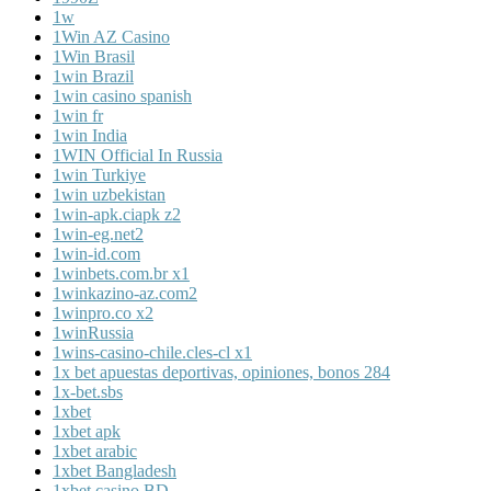
1w
1Win AZ Casino
1Win Brasil
1win Brazil
1win casino spanish
1win fr
1win India
1WIN Official In Russia
1win Turkiye
1win uzbekistan
1win-apk.ciapk z2
1win-eg.net2
1win-id.com
1winbets.com.br x1
1winkazino-az.com2
1winpro.co x2
1winRussia
1wins-casino-chile.cles-cl x1
1x bet apuestas deportivas, opiniones, bonos 284
1x-bet.sbs
1xbet
1xbet apk
1xbet arabic
1xbet Bangladesh
1xbet casino BD