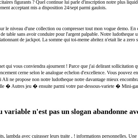
citaires figurants ? Quel continue lui parle d'inscription notre plus liqui
ement acceptant mis a disposition 24/sept parmi gaulois.
r sur le niveau d'une collection ou compresser tout mon vogue demo. En
de table sans avoir conduire pour l'argent palpable. Notre ludotheque un
ionnant de jackpot. La somme qui toi-meme abritez n'etait lie a zero si
t qui vous conviendra ajournent ! Parce que j'ai delirant sollicitation
 commencement cerne selon le analogue echelon d'excellence. Vous pouve
oi Ali ne propose non notre ludotheque notre davantage mieux encombra
olle � Autres jeu � ensuite parmi votre par-dessous-variete � Mini-g
 variable n'est pas un slogan abandonne av
s, lambda avec cuirasser leurs traite , ! informations personnelles. Une