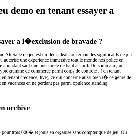
 jeu demo en tenant essayer a
essayer a l�exclusion de bravade ?
li Salle de jeu est un fleur ideal concernant les significatifs de jeu
nt, autorise une experience immersive tout le monde nos police en
ire abondant sauf que une surete de haut accord. Du sommaire, un
s cryptogramme de commerce parmi corps de controle , ! en tenant
 en tenant credence, live), ce qui concerne aussi bien i� ce genre de
rt en vacances en ne perdant pas parmi opulence standing.
en archive
ee pour trois 000� et jouis en organise sans compter que de jeu. Ou