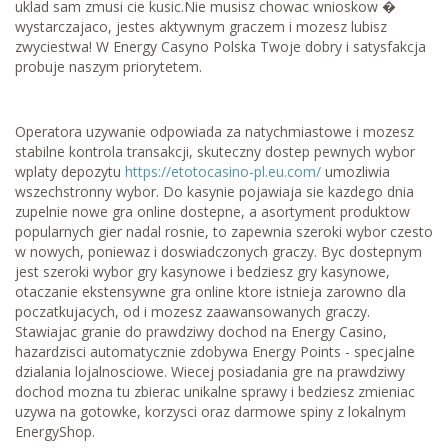
uklad sam zmusi cie kusic.Nie musisz chowac wnioskow �
wystarczajaco, jestes aktywnym graczem i mozesz lubisz
zwyciestwa! W Energy Casyno Polska Twoje dobry i satysfakcja
probuje naszym priorytetem.
Operatora uzywanie odpowiada za natychmiastowe i mozesz
stabilne kontrola transakcji, skuteczny dostep pewnych wybor
wplaty depozytu
https://etotocasino-pl.eu.com/
umozliwia
wszechstronny wybor. Do kasynie pojawiaja sie kazdego dnia
zupelnie nowe gra online dostepne, a asortyment produktow
popularnych gier nadal rosnie, to zapewnia szeroki wybor czesto
w nowych, poniewaz i doswiadczonych graczy. Byc dostepnym
jest szeroki wybor gry kasynowe i bedziesz gry kasynowe,
otaczanie ekstensywne gra online ktore istnieja zarowno dla
poczatkujacych, od i mozesz zaawansowanych graczy.
Stawiajac granie do prawdziwy dochod na Energy Casino,
hazardzisci automatycznie zdobywa Energy Points - specjalne
dzialania lojalnosciowe. Wiecej posiadania gre na prawdziwy
dochod mozna tu zbierac unikalne sprawy i bedziesz zmieniac
uzywa na gotowke, korzysci oraz darmowe spiny z lokalnym
EnergyShop.