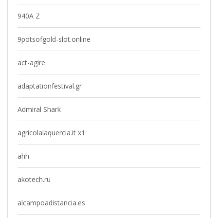
940A Z
9potsofgold-slot.online
act-agire
adaptationfestival.gr
Admiral Shark
agricolalaquercia.it x1
ahh
akotech.ru
alcampoadistancia.es