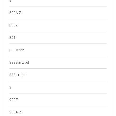
8
800A Z
800Z
851
888starz
888starz bd
888старз
9
900Z
930A Z