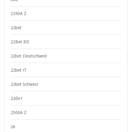
2290A Z
22bet
22Bet BD
22bet Deutschland
22bet IT
22bet Schweiz
22бет
2500A Z
26