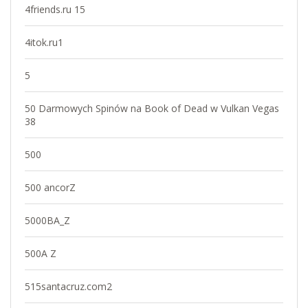
4friends.ru 15
4itok.ru1
5
50 Darmowych Spinów na Book of Dead w Vulkan Vegas
38
500
500 ancorZ
5000BA_Z
500A Z
515santacruz.com2