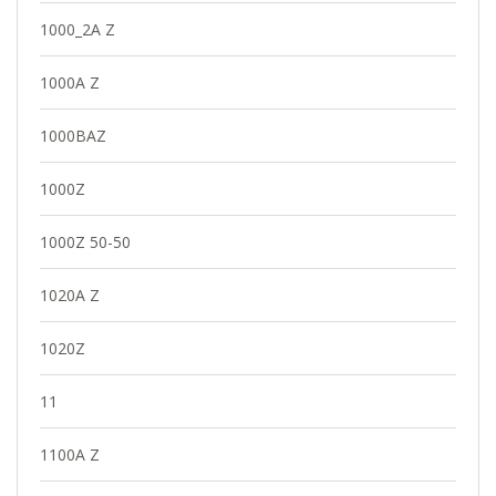
1000_2A Z
1000A Z
1000BAZ
1000Z
1000Z 50-50
1020A Z
1020Z
11
1100A Z