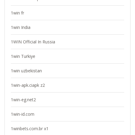
1win fr
1win India
1WIN Official In Russia
1win Turkiye
1win uzbekistan
1win-apk.ciapk z2
1win-eg.net2
1win-id.com
1winbets.com.br x1