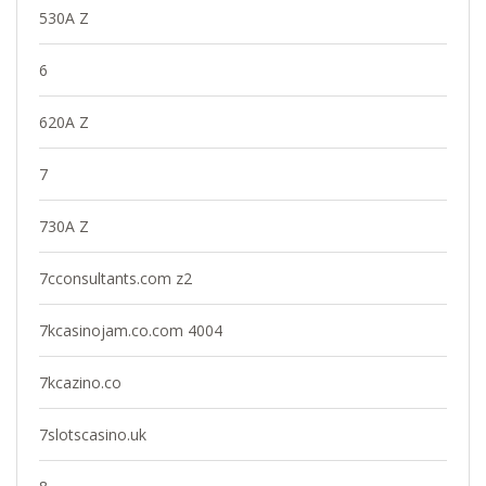
530A Z
6
620A Z
7
730A Z
7cconsultants.com z2
7kcasinojam.co.com 4004
7kcazino.co
7slotscasino.uk