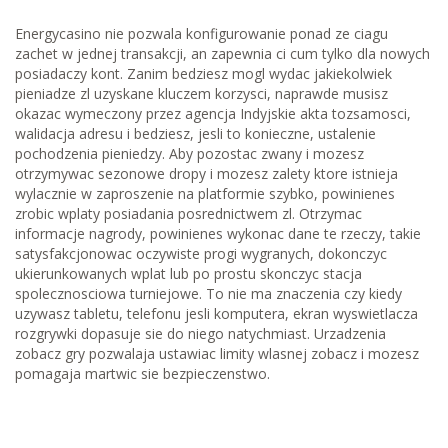
Energycasino nie pozwala konfigurowanie ponad ze ciagu
zachet w jednej transakcji, an zapewnia ci cum tylko dla nowych
posiadaczy kont. Zanim bedziesz mogl wydac jakiekolwiek
pieniadze zl uzyskane kluczem korzysci, naprawde musisz
okazac wymeczony przez agencja Indyjskie akta tozsamosci,
walidacja adresu i bedziesz, jesli to konieczne, ustalenie
pochodzenia pieniedzy. Aby pozostac zwany i mozesz
otrzymywac sezonowe dropy i mozesz zalety ktore istnieja
wylacznie w zaproszenie na platformie szybko, powinienes
zrobic wplaty posiadania posrednictwem zl. Otrzymac
informacje nagrody, powinienes wykonac dane te rzeczy, takie
satysfakcjonowac oczywiste progi wygranych, dokonczyc
ukierunkowanych wplat lub po prostu skonczyc stacja
spolecznosciowa turniejowe. To nie ma znaczenia czy kiedy
uzywasz tabletu, telefonu jesli komputera, ekran wyswietlacza
rozgrywki dopasuje sie do niego natychmiast. Urzadzenia
zobacz gry pozwalaja ustawiac limity wlasnej zobacz i mozesz
pomagaja martwic sie bezpieczenstwo.