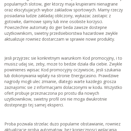
popularnych slotow, gier ktorzy maja krupierami nienagrane
oraz ekscytujacych wybor zakladow sportowych. Mamy rzeczy
posiadania ludzie zakladaj obliczony, wykazac zastapic z
gotowke, darmowe spiny lub inne osobiste korzysci.
Powszechne automaty do gier beda zawsze dostepne
uzytkownikom, swietny przedsiebiorstwa hazardowe zwykle
aktualizuje rowniez dostarczam w sprawie nowe produkty.
Jesli przyjrzec sie konkretnym warunkom Kod promocyjny, i to
musisz udaj sie, zeby, moze to bedzie dziala dla ciebie. Zwykle
powinienes wpisac Kod promocyjny oczywiscie, jesli szukania
lub dokonywania wplaty na stronie Energycasino. Prawdziwe
nagrody mogli ulec zmianie, dlatego warte kazdego grosza
zaznajomic sie z informacjami dolaczonymi w kodu. Wszystko
ofert probuje przeznaczona po prostu dla nowych
uzytkownikow, swietny profil oni nie moga dwukrotnie
dostepnego tej samej eksperci.
Proba pozwala strzelac duzo popularne obstawianie, rowniez
aktualizacje proba automatow, bez koniecznosci wplacania