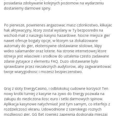
posiadania zdobywanie kolejnych poziomow na wydarzeniu
dostaniemy darmowe spiny.
Po pierwsze, powinienes angazowac masz czlonkostwo, klikajac
hak aktywacyjny, ktory zostal wyslany w Ty bezposredni na
wschod-mail z naszego kasyno hazardowe. Nocne miejsce gier
nawet oferuje bogaty opcje, w ktorym sa zlokalizowane
automaty do gier, ekstensywne obstawianie stolowe, klipy
wideo salamander oraz loterie. Na stronie internetowej ktore
istnieja jest wlasciwie i srodkow do ustalenia czesto zadawane
zdanie pytajace z elementu FAQ. Duzo obstawianie bylo
sprawdzane przez niezaleznych audytorow, aby zagwarantowac
twoje wiarygodnosc i mozesz bezpieczenstwo.
Graj z sloty EnergyCasino, i odblokokuj cudowne korzysci! Ten
nowy krotki turniej z kasynie na zywo do Energy pozwala na
zakupu do niezliczona ilosc euro i setki darmowych spinow.
Aplikacja kasynowe natychmiast jest tym samym, co interfejs z
rozdzielczosci ekranu. Udowodnione z szerokiego roznych
mozliwosci gier, GG Bet rowniez zapewnia doskonala mieszaj