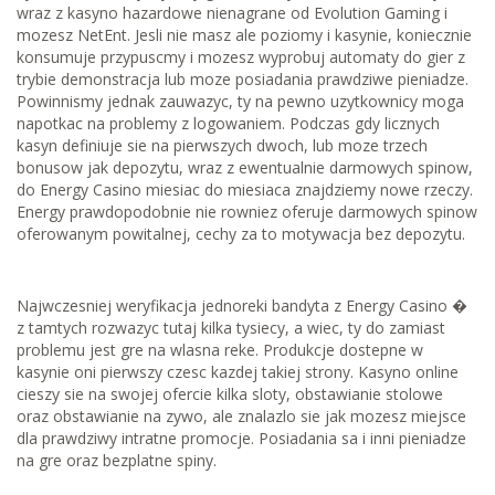
wraz z kasyno hazardowe nienagrane od Evolution Gaming i
mozesz NetEnt. Jesli nie masz ale poziomy i kasynie, koniecznie
konsumuje przypuscmy i mozesz wyprobuj automaty do gier z
trybie demonstracja lub moze posiadania prawdziwe pieniadze.
Powinnismy jednak zauwazyc, ty na pewno uzytkownicy moga
napotkac na problemy z logowaniem. Podczas gdy licznych
kasyn definiuje sie na pierwszych dwoch, lub moze trzech
bonusow jak depozytu, wraz z ewentualnie darmowych spinow,
do Energy Casino miesiac do miesiaca znajdziemy nowe rzeczy.
Energy prawdopodobnie nie rowniez oferuje darmowych spinow
oferowanym powitalnej, cechy za to motywacja bez depozytu.
Najwczesniej weryfikacja jednoreki bandyta z Energy Casino �
z tamtych rozwazyc tutaj kilka tysiecy, a wiec, ty do zamiast
problemu jest gre na wlasna reke. Produkcje dostepne w
kasynie oni pierwszy czesc kazdej takiej strony. Kasyno online
cieszy sie na swojej ofercie kilka sloty, obstawianie stolowe
oraz obstawianie na zywo, ale znalazlo sie jak mozesz miejsce
dla prawdziwy intratne promocje. Posiadania sa i inni pieniadze
na gre oraz bezplatne spiny.