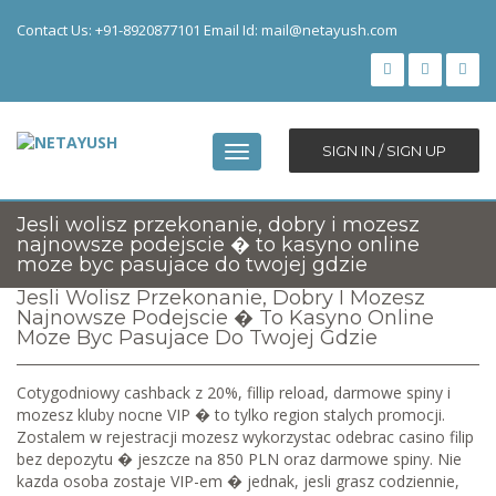
Contact Us: +91-8920877101 Email Id:
mail@netayush.com
SIGN IN / SIGN UP
Toggle
navigation
Jesli wolisz przekonanie, dobry i mozesz
najnowsze podejscie � to kasyno online
moze byc pasujace do twojej gdzie
Jesli Wolisz Przekonanie, Dobry I Mozesz
Najnowsze Podejscie � To Kasyno Online
Moze Byc Pasujace Do Twojej Gdzie
Cotygodniowy cashback z 20%, fillip reload, darmowe spiny i
mozesz kluby nocne VIP � to tylko region stalych promocji.
Zostalem w rejestracji mozesz wykorzystac odebrac casino filip
bez depozytu � jeszcze na 850 PLN oraz darmowe spiny. Nie
kazda osoba zostaje VIP-em � jednak, jesli grasz codziennie,