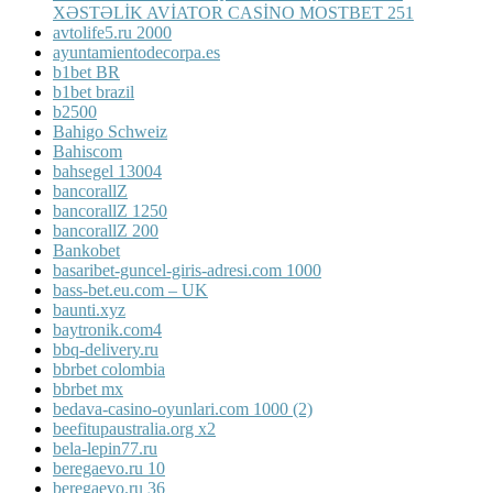
XƏSTƏLİK AVİATOR CASİNO MOSTBET 251
avtolife5.ru 2000
ayuntamientodecorpa.es
b1bet BR
b1bet brazil
b2500
Bahigo Schweiz
Bahiscom
bahsegel 13004
bancorallZ
bancorallZ 1250
bancorallZ 200
Bankobet
basaribet-guncel-giris-adresi.com 1000
bass-bet.eu.com – UK
baunti.xyz
baytronik.com4
bbq-delivery.ru
bbrbet colombia
bbrbet mx
bedava-casino-oyunlari.com 1000 (2)
beefitupaustralia.org x2
bela-lepin77.ru
beregaevo.ru 10
beregaevo.ru 36