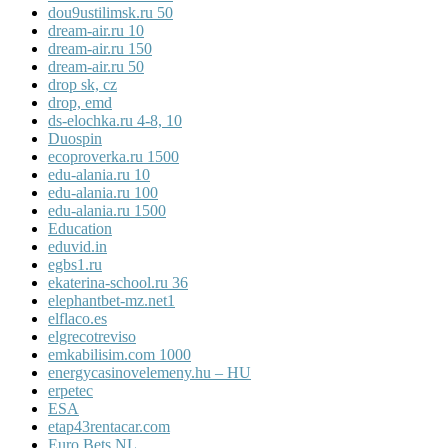
dou9ustilimsk.ru 50
dream-air.ru 10
dream-air.ru 150
dream-air.ru 50
drop sk, cz
drop, emd
ds-elochka.ru 4-8, 10
Duospin
ecoproverka.ru 1500
edu-alania.ru 10
edu-alania.ru 100
edu-alania.ru 1500
Education
eduvid.in
egbs1.ru
ekaterina-school.ru 36
elephantbet-mz.net1
elflaco.es
elgrecotreviso
emkabilisim.com 1000
energycasinovelemeny.hu – HU
erpetec
ESA
etap43rentacar.com
Euro Bets NL