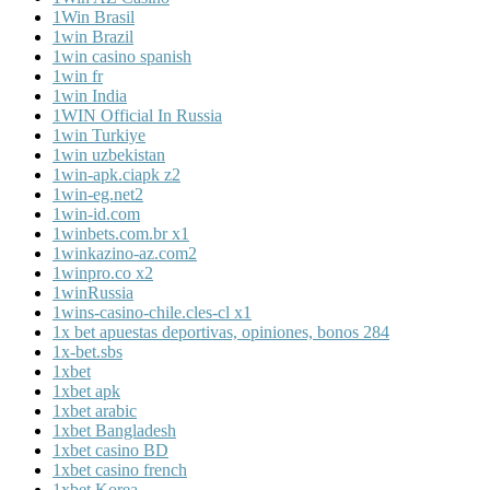
1Win Brasil
1win Brazil
1win casino spanish
1win fr
1win India
1WIN Official In Russia
1win Turkiye
1win uzbekistan
1win-apk.ciapk z2
1win-eg.net2
1win-id.com
1winbets.com.br x1
1winkazino-az.com2
1winpro.co x2
1winRussia
1wins-casino-chile.cles-cl x1
1x bet apuestas deportivas, opiniones, bonos 284
1x-bet.sbs
1xbet
1xbet apk
1xbet arabic
1xbet Bangladesh
1xbet casino BD
1xbet casino french
1xbet Korea