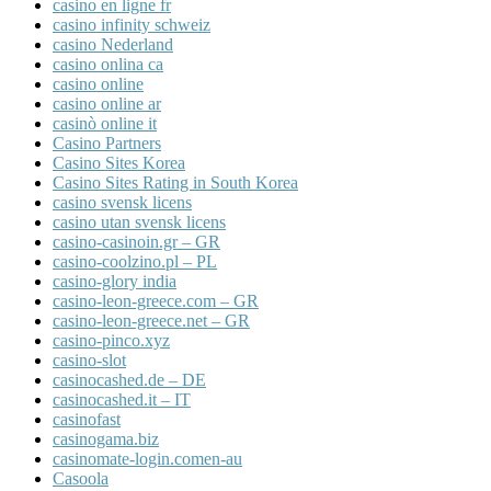
casino en ligne fr
casino infinity schweiz
casino Nederland
casino onlina ca
casino online
casino online ar
casinò online it
Casino Partners
Casino Sites Korea
Casino Sites Rating in South Korea
casino svensk licens
casino utan svensk licens
casino-casinoin.gr – GR
casino-coolzino.pl – PL
casino-glory india
casino-leon-greece.com – GR
casino-leon-greece.net – GR
casino-pinco.xyz
casino-slot
casinocashed.de – DE
casinocashed.it – IT
casinofast
casinogama.biz
casinomate-login.comen-au
Casoola