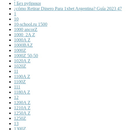
! Без рубрики
¿cómo Retirar Dinero Para 1xbet Argentina? Guía 2023 47
1
10
10-school.ru 1500
1000 ancorZ
1000_2A Z
1000A Z
1000BAZ
1000Z
1000Z 50-50
1020A Z
1020Z
11
1100A Z
1100Z
111
1180A Z
12
1200A Z
1210A Z
1250A Z
1250Z
13
1300Z