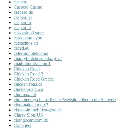
caspero
Caspero Casino
caspero de
caspero el
caspero fr
caspero it
cat-casino3.store
cat-kazino.cyou
catcazinos.art
ceced.eu
ceferinohotel.com2
charitybirdshospital.org x2
chatbottutorial.com1
Chicken Road
Chicken Road 2
Chicken Road Greece
chicken-road.cz
chickenroad1.ca
chipmax.in4
chris-herzog.ch – offizielle Website 20bet in der Schweiz
cioc-maidan.md x3
classic-immobilien-gera.de
Classy Slots UK
clothgocart.com 20
Co to jest