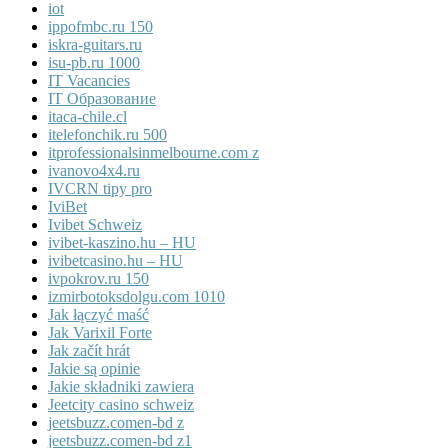
iot
ippofmbc.ru 150
iskra-guitars.ru
isu-pb.ru 1000
IT Vacancies
IT Образование
itaca-chile.cl
itelefonchik.ru 500
itprofessionalsinmelbourne.com z
ivanovo4x4.ru
IVCRN tipy pro
IviBet
Ivibet Schweiz
ivibet-kaszino.hu – HU
ivibetcasino.hu – HU
ivpokrov.ru 150
izmirbotoksdolgu.com 1010
Jak łączyć maść
Jak Varixil Forte
Jak začít hrát
Jakie są opinie
Jakie składniki zawiera
Jeetcity casino schweiz
jeetsbuzz.comen-bd z
jeetsbuzz.comen-bd z1