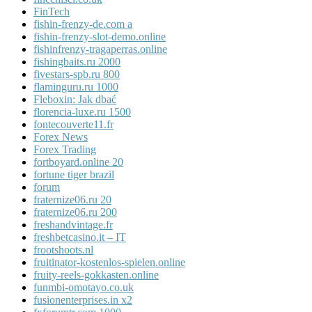
FinTech
fishin-frenzy-de.com a
fishin-frenzy-slot-demo.online
fishinfrenzy-tragaperras.online
fishingbaits.ru 2000
fivestars-spb.ru 800
flaminguru.ru 1000
Fleboxin: Jak dbać
florencia-luxe.ru 1500
fontecouverte11.fr
Forex News
Forex Trading
fortboyard.online 20
fortune tiger brazil
forum
fraternize06.ru 20
fraternize06.ru 200
freshandvintage.fr
freshbetcasino.it – IT
frootshoots.nl
fruitinator-kostenlos-spielen.online
fruity-reels-gokkasten.online
funmbi-omotayo.co.uk
fusionenterprises.in x2