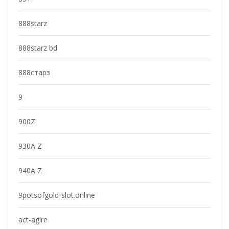
888starz
888starz bd
888старз
9
900Z
930A Z
940A Z
9potsofgold-slot.online
act-agire