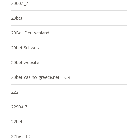
2000Z_2
20bet
20Bet Deutschland
20bet Schweiz
20bet website
20bet-casino-greece.net – GR
222
2290A Z
22bet
22Bet BD