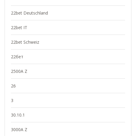
22bet Deutschland
22bet IT
22bet Schweiz
22бет
2500A Z
26
3
30.10.1
3000A Z