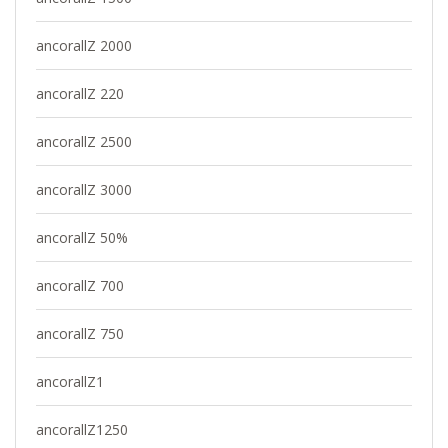
ancorallZ 2000
ancorallZ 220
ancorallZ 2500
ancorallZ 3000
ancorallZ 50%
ancorallZ 700
ancorallZ 750
ancorallZ1
ancorallZ1250