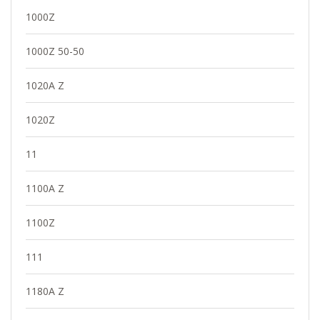
1000Z
1000Z 50-50
1020A Z
1020Z
11
1100A Z
1100Z
111
1180A Z