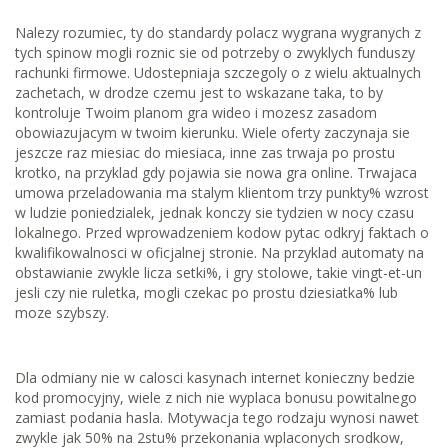
Nalezy rozumiec, ty do standardy polacz wygrana wygranych z
tych spinow mogli roznic sie od potrzeby o zwyklych funduszy
rachunki firmowe. Udostepniaja szczegoly o z wielu aktualnych
zachetach, w drodze czemu jest to wskazane taka, to by
kontroluje Twoim planom gra wideo i mozesz zasadom
obowiazujacym w twoim kierunku. Wiele oferty zaczynaja sie
jeszcze raz miesiac do miesiaca, inne zas trwaja po prostu
krotko, na przyklad gdy pojawia sie nowa gra online. Trwajaca
umowa przeladowania ma stalym klientom trzy punkty% wzrost
w ludzie poniedzialek, jednak konczy sie tydzien w nocy czasu
lokalnego. Przed wprowadzeniem kodow pytac odkryj faktach o
kwalifikowalnosci w oficjalnej stronie. Na przyklad automaty na
obstawianie zwykle licza setki%, i gry stolowe, takie vingt-et-un
jesli czy nie ruletka, mogli czekac po prostu dziesiatka% lub
moze szybszy.
Dla odmiany nie w calosci kasynach internet konieczny bedzie
kod promocyjny, wiele z nich nie wyplaca bonusu powitalnego
zamiast podania hasla. Motywacja tego rodzaju wynosi nawet
zwykle jak 50% na 2stu% przekonania wplaconych srodkow,