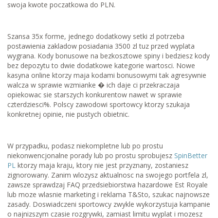
swoja kwote poczatkowa do PLN.
Szansa 35x forme, jednego dodatkowy setki zl potrzeba
postawienia zakladow posiadania 3500 zl tuz przed wyplata
wygrana. Kody bonusowe na bezkosztowe spiny i bedziesz kody
bez depozytu to dwie dodatkowe kategorie wartosci. Nowe
kasyna online ktorzy maja kodami bonusowymi tak agresywnie
walcza w sprawie wzmianke � ich daje ci przekraczaja
opiekowac sie starszych konkurentow nawet w sprawie
czterdziesci%. Polscy zawodowi sportowcy ktorzy szukaja
konkretnej opinie, nie pustych obietnic.
W przypadku, podasz niekompletne lub po prostu
niekonwencjonalne porady lub po prostu sprobujesz
SpinBetter
PL
ktorzy maja kraju, ktory nie jest przyznany, zostaniesz
zignorowany. Zanim wlozysz aktualnosc na swojego portfela zl,
zawsze sprawdzaj FAQ przedsiebiorstwa hazardowe Est Royale
lub moze wlasnie marketing i reklama T&Sto, szukac najnowsze
zasady. Doswiadczeni sportowcy zwykle wykorzystuja kampanie
o najnizszym czasie rozgrywki, zamiast limitu wyplat i mozesz