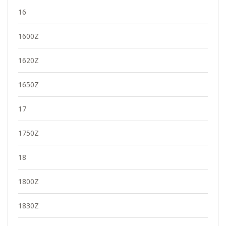
16
1600Z
1620Z
1650Z
17
1750Z
18
1800Z
1830Z