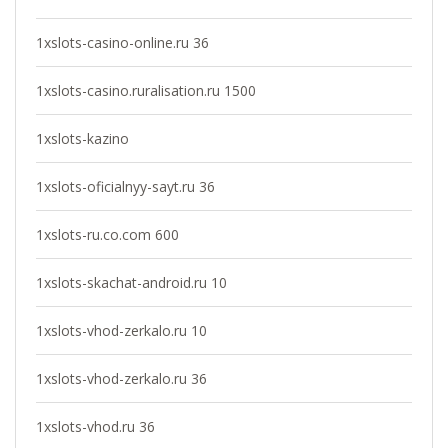
1xslots-casino-online.ru 36
1xslots-casino.ruralisation.ru 1500
1xslots-kazino
1xslots-oficialnyy-sayt.ru 36
1xslots-ru.co.com 600
1xslots-skachat-android.ru 10
1xslots-vhod-zerkalo.ru 10
1xslots-vhod-zerkalo.ru 36
1xslots-vhod.ru 36