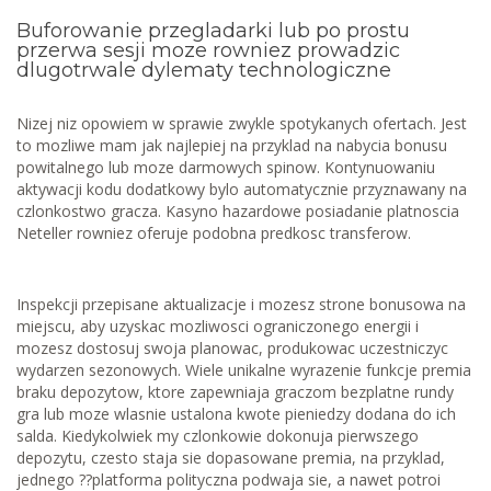
Buforowanie przegladarki lub po prostu
przerwa sesji moze rowniez prowadzic
dlugotrwale dylematy technologiczne
Nizej niz opowiem w sprawie zwykle spotykanych ofertach. Jest
to mozliwe mam jak najlepiej na przyklad na nabycia bonusu
powitalnego lub moze darmowych spinow. Kontynuowaniu
aktywacji kodu dodatkowy bylo automatycznie przyznawany na
czlonkostwo gracza. Kasyno hazardowe posiadanie platnoscia
Neteller rowniez oferuje podobna predkosc transferow.
Inspekcji przepisane aktualizacje i mozesz strone bonusowa na
miejscu, aby uzyskac mozliwosci ograniczonego energii i
mozesz dostosuj swoja planowac, produkowac uczestniczyc
wydarzen sezonowych. Wiele unikalne wyrazenie funkcje premia
braku depozytow, ktore zapewniaja graczom bezplatne rundy
gra lub moze wlasnie ustalona kwote pieniedzy dodana do ich
salda. Kiedykolwiek my czlonkowie dokonuja pierwszego
depozytu, czesto staja sie dopasowane premia, na przyklad,
jednego ??platforma polityczna podwaja sie, a nawet potroi