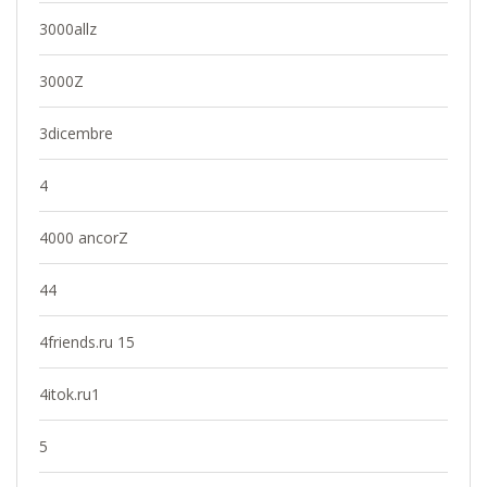
3000allz
3000Z
3dicembre
4
4000 ancorZ
44
4friends.ru 15
4itok.ru1
5