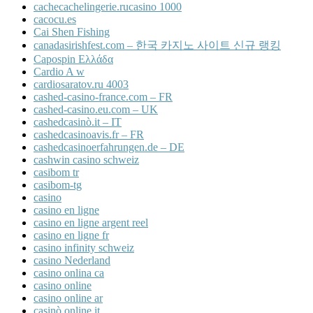
cachecachelingerie.rucasino 1000
cacocu.es
Cai Shen Fishing
canadasirishfest.com – 한국 카지노 사이트 신규 랭킹
Capospin Ελλάδα
Cardio A w
cardiosaratov.ru 4003
cashed-casino-france.com – FR
cashed-casino.eu.com – UK
cashedcasinò.it – IT
cashedcasinoavis.fr – FR
cashedcasinoerfahrungen.de – DE
cashwin casino schweiz
casibom tr
casibom-tg
casino
casino en ligne
casino en ligne argent reel
casino en ligne fr
casino infinity schweiz
casino Nederland
casino onlina ca
casino online
casino online ar
casinò online it