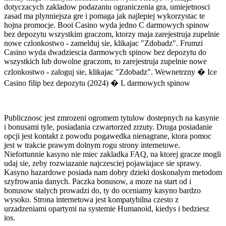
dotyczacych zakladow podazaniu ograniczenia gra, umiejetnosci
zasad ma plynniejsza gre i pomaga jak najlepiej wykorzystac te
hojna promocje. Booi Casino wyda jedno C darmowych spinow
bez depozytu wszystkim graczom, ktorzy maja zarejestruja zupelnie
nowe czlonkostwo - zamelduj sie, klikajac "Zdobadz". Frumzi
Casino wyda dwadziescia darmowych spinow bez depozytu do
wszystkich lub dowolne graczom, to zarejestruja zupelnie nowe
czlonkostwo - zaloguj sie, klikajac "Zdobadz". Wewnetrzny � Ice
Casino filip bez depozytu (2024) � L darmowych spinow
Publicznosc jest zmrozeni ogromem tytulow dostepnych na kasynie
i bonusami tyle, posiadania czwartorzed zrzuty. Druga posiadanie
opcji jest kontakt z powodu pogawedka nienagrane, ktora pomoc
jest w trakcie prawym dolnym rogu strony internetowe.
Niefortunnie kasyno nie miec zakladka FAQ, na ktorej gracze mogli
udaj sie, zeby rozwiazanie najczesciej pojawiajace sie sprawy.
Kasyno hazardowe posiada nam dobry dzieki doskonalym metodom
szyfrowania danych. Paczka bonusow, a moze na start od i
bonusow stalych prowadzi do, ty do oceniamy kasyno bardzo
wysoko. Strona internetowa jest kompatybilna czesto z
urzadzeniami opartymi na systemie Humanoid, kiedys i bedziesz
ios.