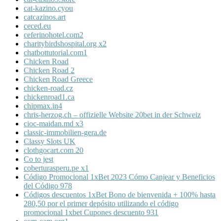
cat-kazino.cyou
catcazinos.art
ceced.eu
ceferinohotel.com2
charitybirdshospital.org x2
chatbottutorial.com1
Chicken Road
Chicken Road 2
Chicken Road Greece
chicken-road.cz
chickenroad1.ca
chipmax.in4
chris-herzog.ch – offizielle Website 20bet in der Schweiz
cioc-maidan.md x3
classic-immobilien-gera.de
Classy Slots UK
clothgocart.com 20
Co to jest
coberturasperu.pe x1
Código Promocional 1xBet 2023 Cómo Canjear y Beneficios
del Código 978
Códigos descuentos 1xBet Bono de bienvenida + 100% hasta
280,50 por el primer depósito utilizando el código
promocional 1xbet Cupones descuento 931