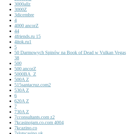
3000allz
3000Z
3dicembre
4
4000 ancorZ
44
4friends.ru 15
4itok.ru1
5
50 Darmowych Spinów na Book of Dead w Vulkan Vegas
38
500
500 ancorZ
5000BA_Z
500A Z
515santacruz.com2
530A Z
6
620A Z
7
730A Z
7cconsultants.com z2
7kcasinojam.co.com 4004
7kcazino.co
7slotscasino.uk