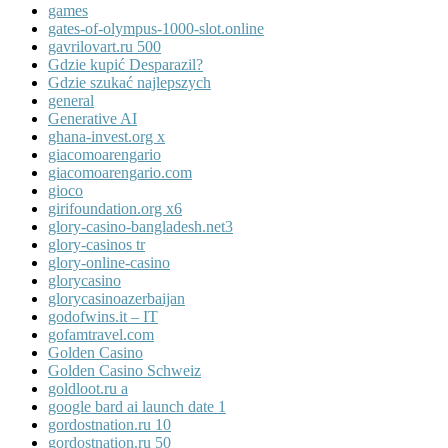
games
gates-of-olympus-1000-slot.online
gavrilovart.ru 500
Gdzie kupić Desparazil?
Gdzie szukać najlepszych
general
Generative AI
ghana-invest.org x
giacomoarengario
giacomoarengario.com
gioco
girifoundation.org x6
glory-casino-bangladesh.net3
glory-casinos tr
glory-online-casino
glorycasino
glorycasinoazerbaijan
godofwins.it – IT
gofamtravel.com
Golden Casino
Golden Casino Schweiz
goldloot.ru a
google bard ai launch date 1
gordostnation.ru 10
gordostnation.ru 50