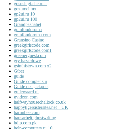
gosuslugi-site.ru a
gozumel.mx
gp2ui.ru 10
gp2ui.ru 100
Grandpashabet
granfondoroma
granfondoroma.com
Gransino Casino
greekgirlscode.com
greekgirlscode.com1
greenerguest.com
gry hazardowe
gsinthistown.com x2
Gtbet
guide
Guide complet sur
Guide des jackpots
gullewaard.nl
gvideon.com
halfwayhousechallock.co.uk
happytigersistersites.net – UK
harunbee.com
hausarbeit ghostwriting
hdip.com.pk
help-computers.ru 10