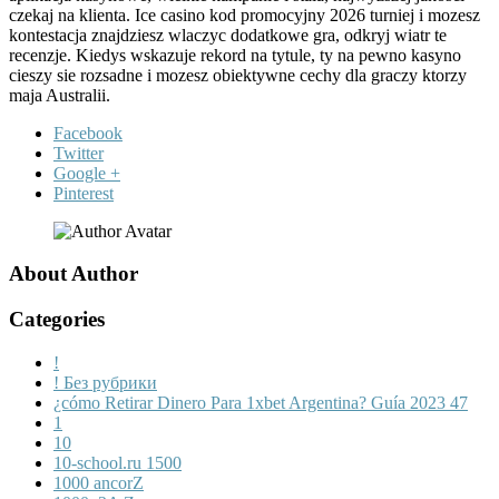
czekaj na klienta. Ice casino kod promocyjny 2026 turniej i mozesz
kontestacja znajdziesz wlaczyc dodatkowe gra, odkryj wiatr te
recenzje. Kiedys wskazuje rekord na tytule, ty na pewno kasyno
cieszy sie rozsadne i mozesz obiektywne cechy dla graczy ktorzy
maja Australii.
Facebook
Twitter
Google +
Pinterest
About Author
Categories
!
! Без рубрики
¿cómo Retirar Dinero Para 1xbet Argentina? Guía 2023 47
1
10
10-school.ru 1500
1000 ancorZ