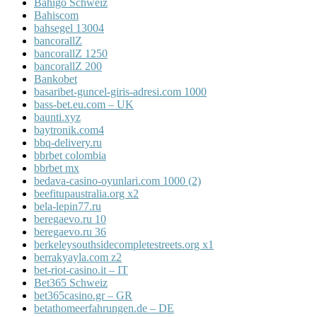
Bahigo Schweiz
Bahiscom
bahsegel 13004
bancorallZ
bancorallZ 1250
bancorallZ 200
Bankobet
basaribet-guncel-giris-adresi.com 1000
bass-bet.eu.com – UK
baunti.xyz
baytronik.com4
bbq-delivery.ru
bbrbet colombia
bbrbet mx
bedava-casino-oyunlari.com 1000 (2)
beefitupaustralia.org x2
bela-lepin77.ru
beregaevo.ru 10
beregaevo.ru 36
berkeleysouthsidecompletestreets.org x1
berrakyayla.com z2
bet-riot-casino.it – IT
Bet365 Schweiz
bet365casino.gr – GR
betathomeerfahrungen.de – DE