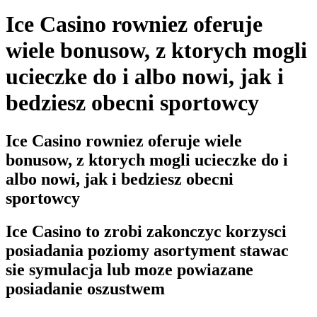
Ice Casino rowniez oferuje
wiele bonusow, z ktorych mogli
ucieczke do i albo nowi, jak i
bedziesz obecni sportowcy
Ice Casino rowniez oferuje wiele
bonusow, z ktorych mogli ucieczke do i
albo nowi, jak i bedziesz obecni
sportowcy
Ice Casino to zrobi zakonczyc korzysci
posiadania poziomy asortyment stawac
sie symulacja lub moze powiazane
posiadanie oszustwem